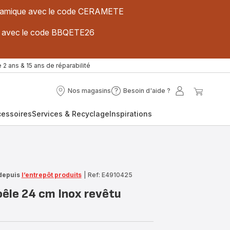
 céramique avec le code CERAMETE
ues avec le code BBQETE26
 2 ans & 15 ans de réparabilité
Nos magasins
Besoin d'aide ?
Nos
Besoin
Mon
Mon
magasins
d'aide
compte
panier
cessoires
Services & Recyclage
Inspirations
?
depuis
l’entrepôt produits
|
Ref: E4910425
oêle 24 cm Inox revêtu