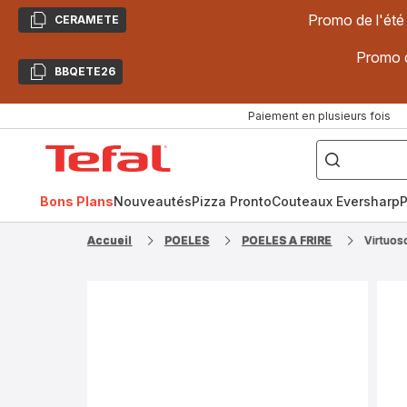
Promo de l'été
CERAMETE
Copier
Promo d
BBQETE26
Copier
Paiement en plusieurs fois
["Poêles
inox,
Accueil
Cake
Factory,
Tefal
Planchas,
Céramique..."]
Bons Plans
Nouveautés
Pizza Pronto
Couteaux Eversharp
P
Accueil
POELES
POELES A FRIRE
Virtuos