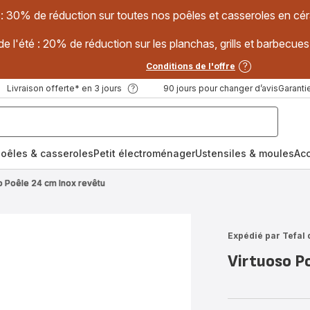
 : 30% de réduction sur toutes nos poêles et casseroles en
e l'été : 20% de réduction sur les planchas, grills et barbec
Conditions de l'offre
Livraison offerte* en 3 jours
90 jours pour changer d’avis
Garantie
oêles & casseroles
Petit électroménager
Ustensiles & moules
Ac
o Poêle 24 cm Inox revêtu
Expédié par Tefal 
Virtuoso P