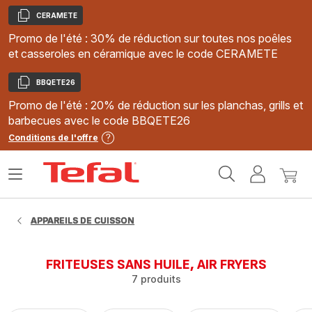
CERAMETE
Copier
Promo de l'été : 30% de réduction sur toutes nos poêles
et casseroles en céramique avec le code CERAMETE
BBQETE26
Copier
Promo de l'été : 20% de réduction sur les planchas, grills et
barbecues avec le code BBQETE26
Conditions de l'offre
Accueil
Ouvrir
Mon
Mon
Tefal
le
compte
panie
menu
APPAREILS DE CUISSON
FRITEUSES SANS HUILE, AIR FRYERS
7 produits