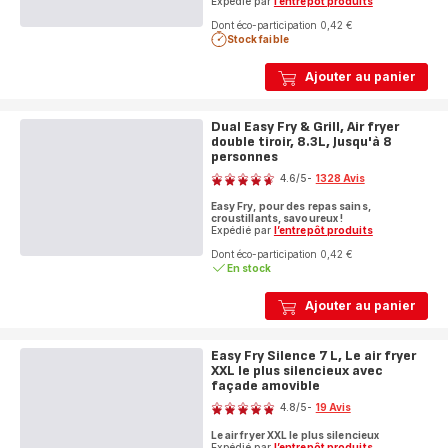
Expédié par
l’entrepôt produits
Dont éco-participation 0,42 €
Stock faible
Ajouter au panier
Dual Easy Fry & Grill, Air fryer
double tiroir, 8.3L, Jusqu'à 8
personnes
Note
4.6
/5
-
1328 Avis
ratings.4.6
Easy Fry, pour des repas sains,
croustillants, savoureux !
Expédié par
l’entrepôt produits
Dont éco-participation 0,42 €
En stock
Ajouter au panier
Easy Fry Silence 7 L, Le air fryer
XXL le plus silencieux avec
façade amovible
Note
4.8
/5
-
19 Avis
ratings.4.8
Le air fryer XXL le plus silencieux
Expédié par
l’entrepôt produits