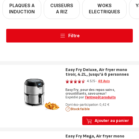
PLAQUES A
CUISEURS
WOKS
Y
INDUCTION
A RIZ
ELECTRIQUES
Filtre
Easy Fry Deluxe, Air fryer mono
tiroir, 4.2L, Jusqu'à 6 personnes
Note
4.5
/5
-
48 Avis
ratings.4.5
Easy Fry, pour des repas sains,
croustillants, savoureux !
Expédié par
l’entrepôt produits
Dont éco-participation 0,42 €
Stock faible
Ajouter au panier
Easy Fry Mega, Air fryer mono