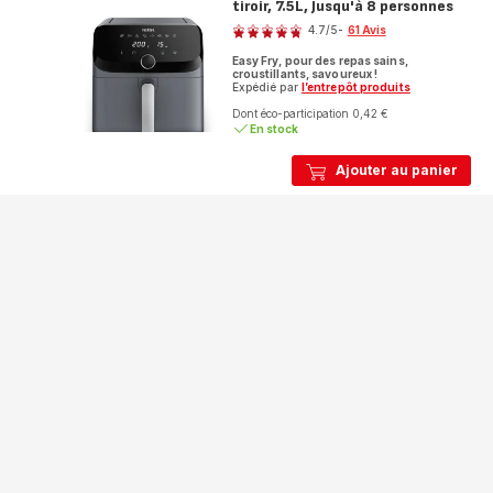
tiroir, 7.5L, Jusqu'à 8 personnes
Note
4.7
/5
-
61 Avis
ratings.4.7
Easy Fry, pour des repas sains,
croustillants, savoureux !
Expédié par
l’entrepôt produits
Dont éco-participation 0,42 €
En stock
Ajouter au panier