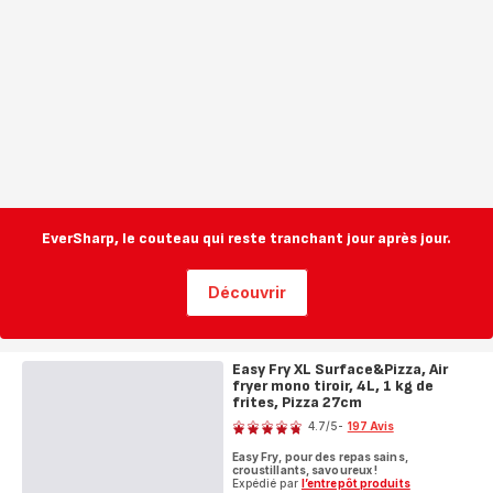
EverSharp, le couteau qui reste tranchant jour après jour.
Découvrir
Easy Fry XL Surface&Pizza, Air
fryer mono tiroir, 4L, 1 kg de
frites, Pizza 27cm
Note
4.7
/5
-
197 Avis
ratings.4.7
Easy Fry, pour des repas sains,
croustillants, savoureux !
Expédié par
l’entrepôt produits