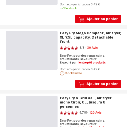
Dont éco-participation 0,42 €
En stock
Ajouter au panier
Easy Fry Mega Compact, Air fryer,
XL 7.5L capacity, Detachable
front
Note
5
/5
-
30 Avis
Avis
Easy Fry, pour des repas sains,
5
croustillants, savoureux !
étoiles
Expédié par
l’entrepôt produits
(moyenne)
Dont éco-participation 0,42 €
Stock faible
Ajouter au panier
Easy Fry & Grill XXL, Air fryer
mono tiroir, 6L, Jusqu'à 8
personnes
Note
4.7
/5
-
120 Avis
ratings.4.7
Easy Fry, pour des repas sains,
croustillants, savoureux !