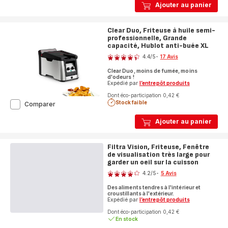
Ajouter au panier
Friteuse
à
huile
Clear Duo, Friteuse à huile semi-
semi-
professionnelle, Grande
professionnelle,
capacité, Hublot anti-buée XL
Note
3.5L,
Jusqu'à
4.4
/5
-
17 Avis
6
ratings.4.4
personnes
Clear Duo, moins de fumée, moins
d'odeurs !
Expédié par
l’entrepôt produits
Dont éco-participation 0,42 €
Stock faible
Clear
Comparer
Duo,
Friteuse
Ajouter au panier
à
huile
semi-
Filtra Vision, Friteuse, Fenêtre
professionnelle,
de visualisation très large pour
Grande
garder un oeil sur la cuisson
Note
capacité,
4.2
/5
-
5 Avis
Hublot
ratings.4.2
anti-
Des aliments tendres à l'intérieur et
buée
croustillants à l'extérieur.
Expédié par
l’entrepôt produits
XL
Dont éco-participation 0,42 €
En stock