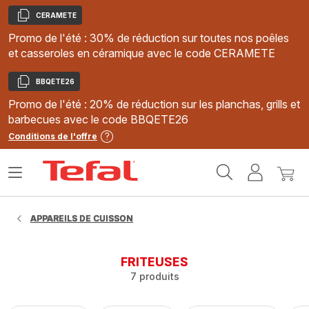
CERAMETE
Copier
Promo de l'été : 30% de réduction sur toutes nos poêles
et casseroles en céramique avec le code CERAMETE
BBQETE26
Copier
Promo de l'été : 20% de réduction sur les planchas, grills et
barbecues avec le code BBQETE26
Conditions de l'offre
Accueil
Ouvrir
Mon
Mon
Tefal
le
compte
panie
menu
APPAREILS DE CUISSON
FRITEUSES
7 produits