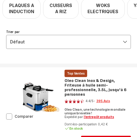
PLAQUES A
CUISEURS
WOKS
Y
INDUCTION
A RIZ
ELECTRIQUES
Trier par
Défaut
Top Ventes
Oleo Clean Inox & Design,
Friteuse à huile semi-
professionnelle, 3.5L, Jusqu'à 6
personnes
Note
4.4
/5
-
395 Avis
ratings.4.4
Oleo Clean, une technologie mondiale
unique brevetée !
Oleo
Comparer
Expédié par
l’entrepôt produits
Clean
Dont éco-participation 0,42 €
Inox
En stock
&
Design,