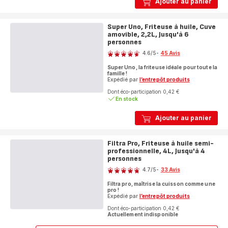
Ajouter au panier
Super Uno, Friteuse à huile, Cuve
amovible, 2,2L, Jusqu'à 6
personnes
Note
4.6
/5
-
45 Avis
ratings.4.6
Super Uno, la friteuse idéale pour toute la
famille !
Expédié par
l’entrepôt produits
Dont éco-participation 0,42 €
En stock
Ajouter au panier
Filtra Pro, Friteuse à huile semi-
professionnelle, 4L, Jusqu'à 4
personnes
Note
4.7
/5
-
33 Avis
ratings.4.7
Filtra pro, maîtrise la cuisson comme une
pro !
Expédié par
l’entrepôt produits
Dont éco-participation 0,42 €
Actuellement indisponible