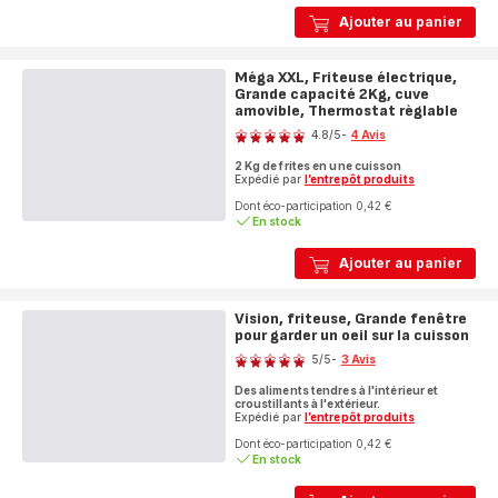
Ajouter au panier
Méga XXL, Friteuse électrique,
Grande capacité 2Kg, cuve
amovible, Thermostat règlable
Note
4.8
/5
-
4 Avis
ratings.4.8
2 Kg de frites en une cuisson
Expédié par
l’entrepôt produits
Dont éco-participation 0,42 €
En stock
Ajouter au panier
Vision, friteuse, Grande fenêtre
pour garder un oeil sur la cuisson
Note
5
/5
-
3 Avis
Avis
Des aliments tendres à l'intérieur et
5
croustillants à l'extérieur.
étoiles
Expédié par
l’entrepôt produits
(moyenne)
Dont éco-participation 0,42 €
En stock