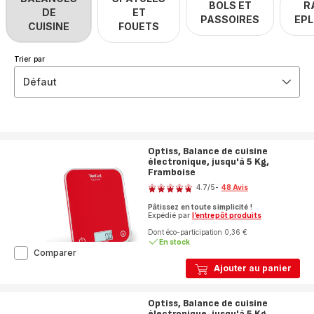
BOLS ET
R
DE
ET
PASSOIRES
EP
CUISINE
FOUETS
Trier par
Défaut
Optiss, Balance de cuisine
électronique, jusqu'à 5 Kg,
Framboise
Note
4.7
/5
-
48 Avis
ratings.4.7
Pâtissez en toute simplicité !
Expédié par
l’entrepôt produits
Dont éco-participation 0,36 €
En stock
Optiss,
Comparer
Balance
Ajouter au panier
de
cuisine
électronique,
Optiss, Balance de cuisine
jusqu'à
électronique, jusqu'à 5 Kg,