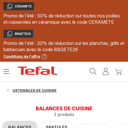
CERAMETE
Copier
Promo de l'été : 30% de réduction sur toutes nos poêles
et casseroles en céramique avec le code CERAMETE
BBQETE26
Copier
Promo de l'été : 20% de réduction sur les planchas, grills et
barbecues avec le code BBQETE26
Conditions de l'offre
Accueil
Ouvrir
Mon
Mon
Tefal
le
compte
panie
menu
USTENSILES DE CUISINE
BALANCES DE CUISINE
2 produits
BALANCES
SPATULES