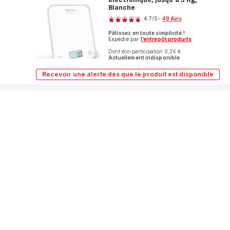
5
Blanche
Note
Kg,
4.7
/5
-
48 Avis
Framboise
ratings.4.7
Pâtissez en toute simplicité !
Expédié par
l’entrepôt produits
Dont éco-participation 0,36 €
Actuellement indisponible
Recevoir une alerte dès que le produit est disponible
Optiss,
Balance
de
cuisine
électronique,
jusqu'à
5
Kg,
Blanche