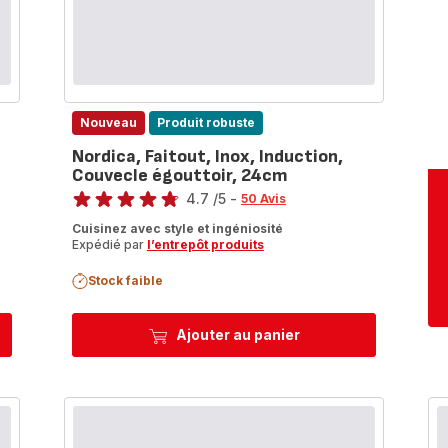
Nouveau
Produit robuste
Nordica, Faitout, Inox, Induction,
Couvecle égouttoir, 24cm
Note
4.7
/5
-
50 Avis
ratings.4.7
Cuisinez avec style et ingéniosité
Expédié par
l’entrepôt produits
Stock faible
Ajouter au panier