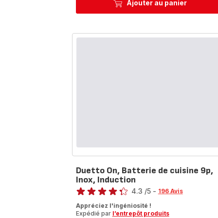
Ajouter au panier
Duetto On, Batterie de cuisine 9p,
Inox, Induction
Note
4.3
/5
-
196 Avis
ratings.4.3
Appréciez l'ingéniosité !
Expédié par
l’entrepôt produits