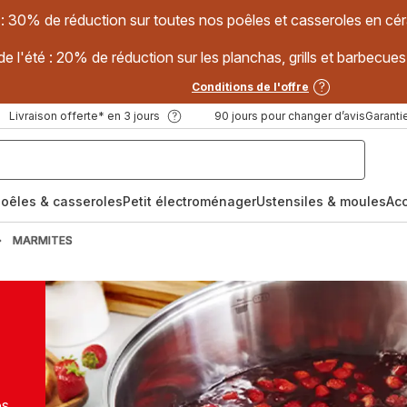
 : 30% de réduction sur toutes nos poêles et casseroles en
e l'été : 20% de réduction sur les planchas, grills et barbec
Conditions de l'offre
Livraison offerte* en 3 jours
90 jours pour changer d’avis
Garantie
oêles & casseroles
Petit électroménager
Ustensiles & moules
Ac
MARMITES
os