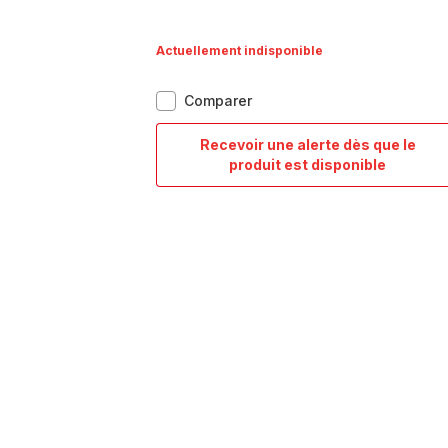
Actuellement indisponible
Duetto
Comparer
On,
Batterie
Recevoir une alerte dès que le
de
Duetto
produit est disponible
cuisine
On,
9p,
Batterie
Inox,
de
Induction
cuisine
9p,
Inox,
Induction