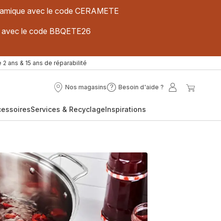
 céramique avec le code CERAMETE
ues avec le code BBQETE26
 2 ans & 15 ans de réparabilité
Nos magasins
Besoin d'aide ?
Nos
Besoin
Mon
Mon
magasins
d'aide
compte
panier
cessoires
Services & Recyclage
Inspirations
?