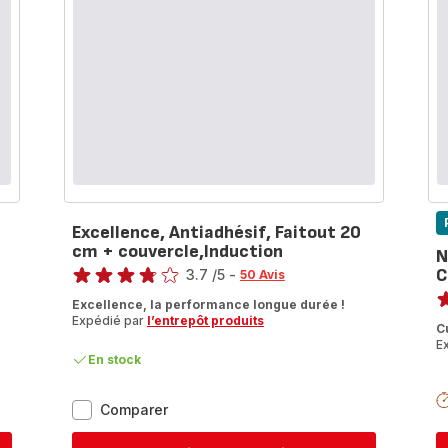
Excellence, Antiadhésif, Faitout 20
cm + couvercle,Induction
N
Note
C
3.7
/5
-
50 Avis
No
ratings.3.7
Excellence, la performance longue durée !
ra
Expédié par
l’entrepôt produits
C
E
En stock
Excellence,
Comparer
Antiadhésif,