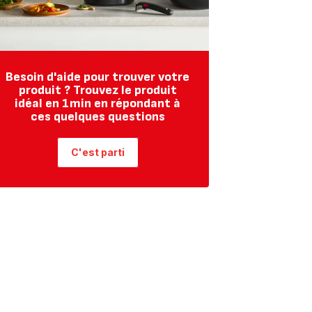
Besoin d'aide pour trouver votre
produit ? Trouvez le produit
idéal en 1min en répondant à
ces quelques questions
C'est parti