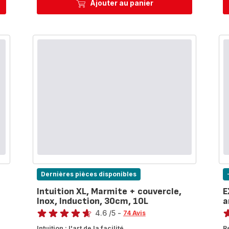
Faitout
Ajouter au panier
20
cm
+
couvercle,Induction
Dernières pièces disponibles
Intuition XL, Marmite + couvercle,
E
Inox, Induction, 30cm, 10L
a
Note
No
4.6
/5
-
74 Avis
ratings.4.6
ra
Intuition : l'art de la facilité
R