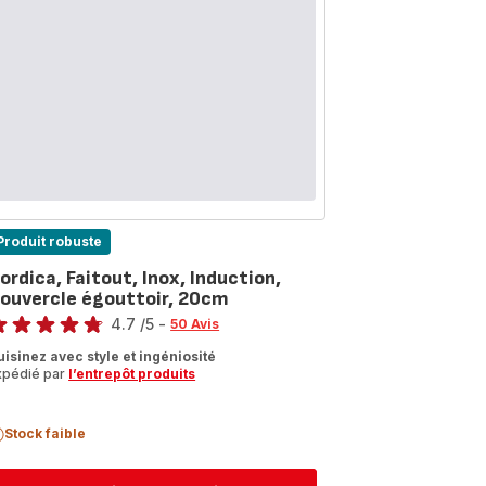
Produit robuste
ordica, Faitout, Inox, Induction,
ouvercle égouttoir, 20cm
te
4.7
/5
-
50 Avis
tings.4.7
uisinez avec style et ingéniosité
xpédié par
l’entrepôt produits
Stock faible