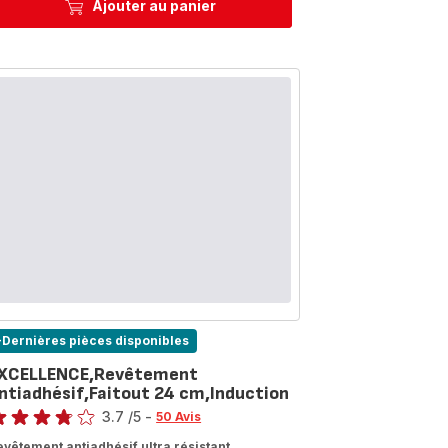
Ajouter au panier
-Dernières pièces disponibles
XCELLENCE,Revêtement
ntiadhésif,Faitout 24 cm,Induction
te
3.7
/5
-
50 Avis
tings.3.7
evêtement antiadhésif ultra résistant