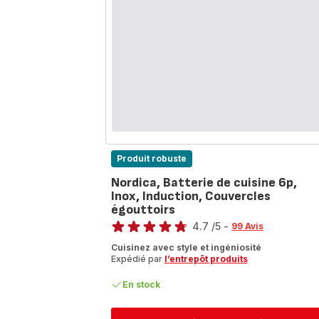
Produit robuste
Nordica, Batterie de cuisine 6p,
Inox, Induction, Couvercles
égouttoirs
Note
4.7
/5
-
99 Avis
ratings.4.7
Cuisinez avec style et ingéniosité
Expédié par
l’entrepôt produits
En stock