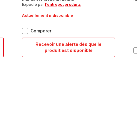
Expédié par
l’entrepôt produits
Actuellement indisponible
Intuition
Comparer
XL,
Marmite
Recevoir une alerte dès que le
+
Intuition
produit est disponible
couvercle,
XL,
Inox,
Marmite
Induction,
+
30cm,
couvercle,
10L
Inox,
Induction,
30cm,
10L