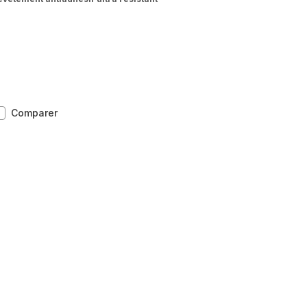
EXCELLENCE,Revêtement
Comparer
antiadhésif,Faitout
24
cm,Induction