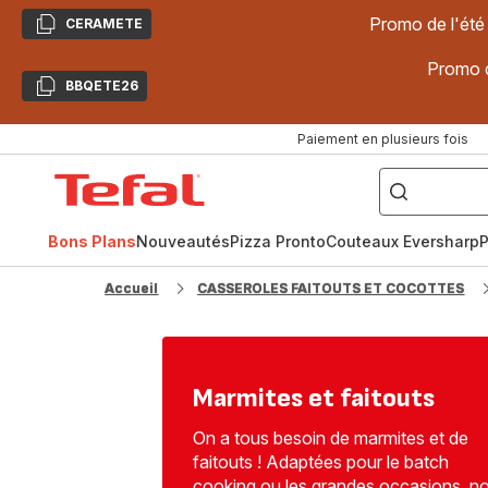
Promo de l'été
CERAMETE
Copier
Promo d
BBQETE26
Copier
Paiement en plusieurs fois
["Poêles
inox,
Accueil
Cake
Factory,
Tefal
Planchas,
Céramique..."]
Bons Plans
Nouveautés
Pizza Pronto
Couteaux Eversharp
P
Accueil
CASSEROLES FAITOUTS ET COCOTTES
Marmites et faitouts
On a tous besoin de marmites et de
faitouts ! Adaptées pour le batch
cooking ou les grandes occasions, n