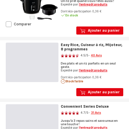
Un riz prêt quand vous l'êtes aussi !
Expédié par
l’entrepôt produits
Dont éco-participation 0,36 €
En stock
Cuiseur
Comparer
à
Ajouter au panier
riz
Classic
2
Easy Rice, Cuiseur à riz, Mijoteur,
noir
8 programmes
Note
avec
4.5
/5
-
40 Avis
panier
ratings.4.5
vapeur
Des plats et un riz parfaits en un seul
geste.
Expédié par
l’entrepôt produits
Dont éco-participation 0,36 €
Stock faible
Ajouter au panier
Convenient Series Deluxe
Note
4.7
/5
-
31 Avis
ratings.4.7
Jusqu'à 3 repas sains et savoureux en
une touche !
Expédié par
l’entrepôt produits