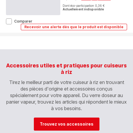
Dont éco-participation 0,36 €
Actuellement indisponible
Convenient
Comparer
Series
Recevoir une alerte dès que le produit est disponible
Convenient
Deluxe
Series
Deluxe
Accessoires utiles et pratiques pour cuiseurs
à riz
Tirez le meilleur parti de votre cuiseur à riz en trouvant
des pièces d'origine et accessoires conçus
spécialement pour votre appareil. Du verre doseur au
panier vapeur, trouvez les articles qui répondent le mieux
à vos besoins.
Trouvez vos accessoires