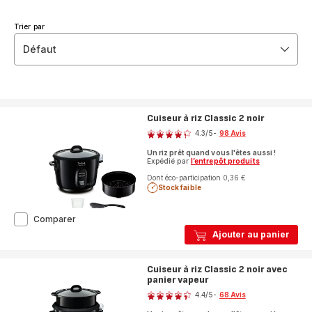
Trier par
Défaut
Cuiseur à riz Classic 2 noir
Note
4.3
/5
-
98 Avis
ratings.4.3
Un riz prêt quand vous l'êtes aussi !
Expédié par
l’entrepôt produits
Dont éco-participation 0,36 €
Stock faible
Cuiseur
Comparer
à
Ajouter au panier
riz
Classic
2
Cuiseur à riz Classic 2 noir avec
noir
panier vapeur
Note
4.4
/5
-
68 Avis
ratings.4.4