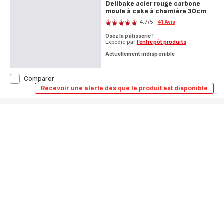
Delibake acier rouge carbone
moule à cake à charnière 30cm
Note
4.7
/5
-
41 Avis
ratings.4.7
Osez la pâtisserie !
Expédié par
l’entrepôt produits
Actuellement indisponible
Delibake
Comparer
acier
Recevoir une alerte dès que le produit est disponible
Delibake
rouge
acier
carbone
rouge
moule
carbone
à
moule
à
cake
cake
à
à
charnière
charnière
30cm
30cm