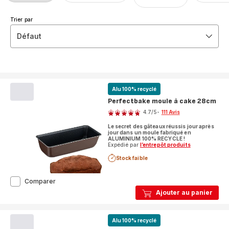
Trier par
Défaut
Alu 100% recyclé
Perfectbake moule à cake 28cm
Note
4.7
/5
-
111 Avis
ratings.4.7
Le secret des gâteaux réussis jour après
jour dans un moule fabriqué en
ALUMINIUM 100% RECYCLE !
Expédié par
l’entrepôt produits
Stock faible
Perfectbake
Comparer
moule
Ajouter au panier
à
cake
28cm
Alu 100% recyclé