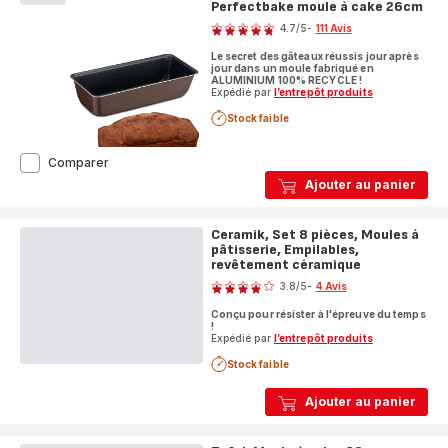
Perfectbake moule à cake 26cm
Note
4.7
/5
-
111 Avis
ratings.4.7
Le secret des gâteaux réussis jour après
jour dans un moule fabriqué en
ALUMINIUM 100% RECYCLE !
Expédié par
l’entrepôt produits
Stock faible
Perfectbake
Comparer
moule
Ajouter au panier
à
cake
26cm
Ceramik, Set 8 pièces, Moules à
pâtisserie, Empilables,
revêtement céramique
Note
3.8
/5
-
4 Avis
ratings.3.8
Conçu pour résister à l'épreuve du temps
!
Expédié par
l’entrepôt produits
Stock faible
Ajouter au panier