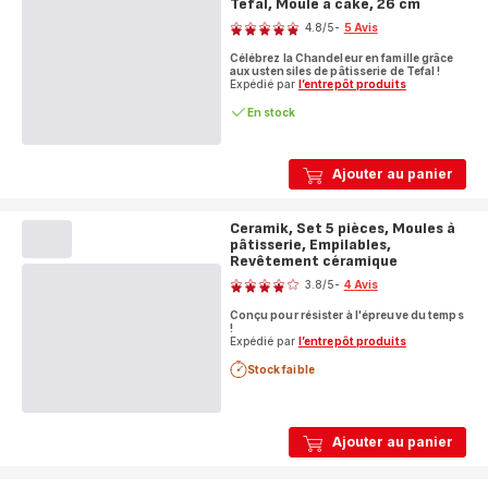
Tefal, Moule à cake, 26 cm
Note
4.8
/5
-
5 Avis
ratings.4.8
Célébrez la Chandeleur en famille grâce
aux ustensiles de pâtisserie de Tefal !
Expédié par
l’entrepôt produits
En stock
Ajouter au panier
Ceramik, Set 5 pièces, Moules à
pâtisserie, Empilables,
Revêtement céramique
Note
3.8
/5
-
4 Avis
ratings.3.8
Conçu pour résister à l'épreuve du temps
!
Expédié par
l’entrepôt produits
Stock faible
Ajouter au panier