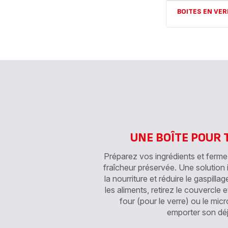
BOITES EN VER
Voir
plus...
-
BOITES
EN
VERRE
-
UNE BOÎTE POUR 
Préparez vos ingrédients et ferme
fraîcheur préservée. Une solution
la nourriture et réduire le gaspilla
les aliments, retirez le couvercle e
four (pour le verre) ou le mic
emporter son déj