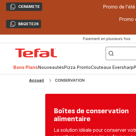
Promo de l'été
CERAMETE
Copier
Promo d
BBQETE26
Copier
Paiement en plusieurs fois
["Poêles
inox,
Accueil
Cake
Factory,
Tefal
Planchas,
Céramique..."]
Bons Plans
Nouveautés
Pizza Pronto
Couteaux Eversharp
P
Accueil
CONSERVATION
Boîtes de conservation
alimentaire
La solution idéale pour conserver vot