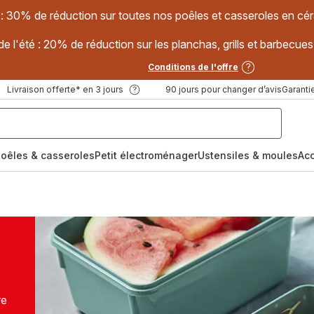
 : 30% de réduction sur toutes nos poêles et casseroles en
e l'été : 20% de réduction sur les planchas, grills et barbec
Conditions de l'offre
Livraison offerte* en 3 jours
90 jours pour changer d’avis
Garantie
oêles & casseroles
Petit électroménager
Ustensiles & moules
Ac
re