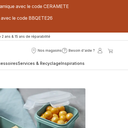
 céramique avec le code CERAMETE
ues avec le code BBQETE26
 2 ans & 15 ans de réparabilité
Nos magasins
Besoin d'aide ?
Nos
Besoin
Mon
Mon
magasins
d'aide
compte
panier
cessoires
Services & Recyclage
Inspirations
?