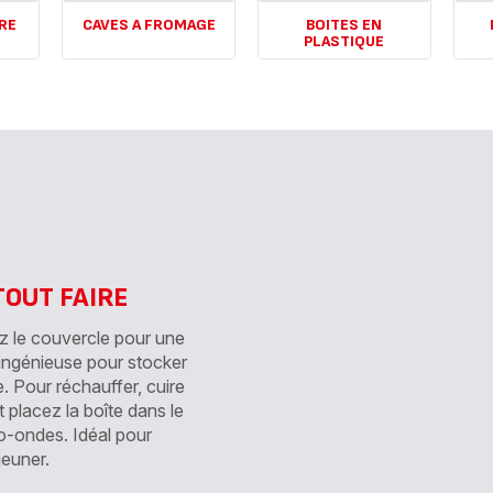
RE
CAVES A FROMAGE
BOITES EN
PLASTIQUE
Voir
Voir
Voir
plus...
plus
plus...
-
-
-
CAVES
LU
BOITES
A
BOX
EN
FROMAGE
-
PLASTIQUE
-
-
TOUT FAIRE
z le couvercle pour une
 ingénieuse pour stocker
ge. Pour réchauffer, cuire
t placez la boîte dans le
ro-ondes. Idéal pour
euner.