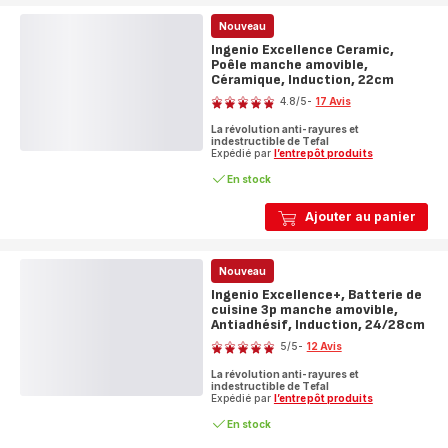
Nouveau
Ingenio Excellence Ceramic,
Poêle manche amovible,
Céramique, Induction, 22cm
Note
4.8
/5
-
17 Avis
ratings.4.8
La révolution anti-rayures et
indestructible de Tefal
Expédié par
l’entrepôt produits
En stock
Ajouter au panier
Nouveau
Ingenio Excellence+, Batterie de
cuisine 3p manche amovible,
Antiadhésif, Induction, 24/28cm
Note
5
/5
-
12 Avis
Avis
La révolution anti-rayures et
5
indestructible de Tefal
étoiles
Expédié par
l’entrepôt produits
(moyenne)
En stock