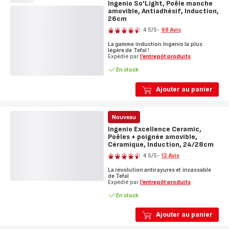
Ingenio So'Light, Poêle manche
amovible, Antiadhésif, Induction,
26cm
Note
4.5
/5
-
68 Avis
ratings.4.5
La gamme induction Ingenio la plus
légère de Tefal !
Expédié par
l’entrepôt produits
En stock
Ajouter au panier
Nouveau
Ingenio Excellence Ceramic,
Poêles + poignée amovible,
Céramique, Induction, 24/28cm
Note
4.5
/5
-
12 Avis
ratings.4.5
La révolution antirayures et incassable
de Tefal
Expédié par
l’entrepôt produits
En stock
Ajouter au panier