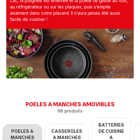
Clic, la poignée est enlevée et la poêle se glisse au four,
au réfrigérateur ou sur les plaques, puis s’empile
aisément dans votre placard. Il n’aura jamais été aussi
facile de cuisiner !
POELES A MANCHES AMOVIBLES
66 produits
BATTERIES
POELES A
CASSEROLES
DE CUISINE
MANCHES
A MANCHES
A