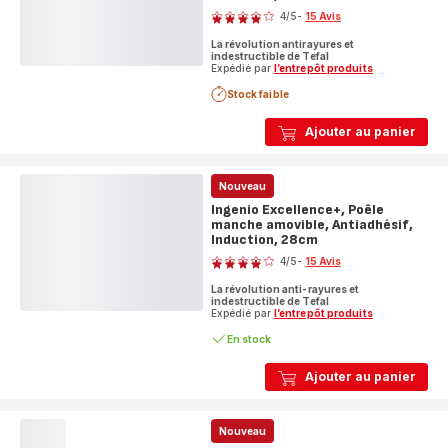
4
/5
-
15 Avis
Avis
La révolution antirayures et
4
indestructible de Tefal
étoiles
Expédié par
l’entrepôt produits
(moyenne)
Stock faible
Ajouter au panier
Nouveau
Ingenio Excellence+, Poêle
manche amovible, Antiadhésif,
Induction, 28cm
Note
4
/5
-
15 Avis
Avis
La révolution anti-rayures et
4
indestructible de Tefal
étoiles
Expédié par
l’entrepôt produits
(moyenne)
En stock
Ajouter au panier
Nouveau