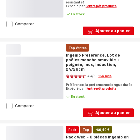
résistante !
Expédié par
l’entrepôt produits
En stock
Ingenio
Comparer
Natural
Ajouter au panier
Force,
Poêles
manche
Top Ventes
amovible
+
Ingenio Preference, Lot de
poignée,
poêles manche amovible +
Antiadhésif,
poignée, Inox, Induction,
Induction,
24/28cm
Note
24/28cm
4.4
/5
-
154 Avis
ratings.4.4
Préférence, la performance longue durée
Expédié par
l’entrepôt produits
En stock
Ingenio
Comparer
Preference,
Ajouter au panier
Lot
de
poêles
Pack
Top
-69,49 €
manche
amovible
Pack Web - 6 pièces Ingenio en