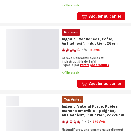
(moyenne)
En stock
Ajouter au panier
Nouveau
Ingenio Excellence+, Poêle,
Antiadhésif, Induction, 26cm
Note
4
/5
-
15 Avis
Avis
La révolution antirayures et
4
indestructible de Tefal
étoiles
Expédié par
l’entrepôt produits
(moyenne)
En stock
Ajouter au panier
Top Ventes
Ingenio Natural Force, Poêles
manche amovible + poignée,
Antiadhésif, Induction, 24/28cm
Note
4.7
/5
-
276 Avis
ratings.4.7
Natural Force, une gamme naturellement