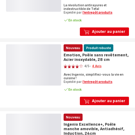
ratings.4.8
La révolution antirayures et
indestructible de Tefal
Expédié par
l’entrepôt produits
En stock
Ajouter au panier
Nouveau
Produit robuste
Emotion, Poêle sans revêtement,
Acier inoxydable, 28 cm
Note
4
/5
-
4 Avis
Avis
Avec Ingenio, simplifiez-vous la vie en
4
cuisine !
étoiles
Expédié par
l’entrepôt produits
(moyenne)
En stock
Ajouter au panier
Nouveau
Ingenio Excellence+, Poêle
manche amovible, Antiadhésif,
Induction, 24cm
Note