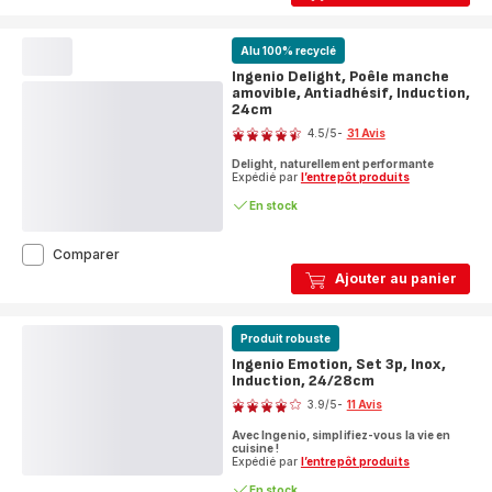
Poêle
manche
amovible,
Alu 100% recyclé
Inox,
Induction,
Ingenio Delight, Poêle manche
28cm
amovible, Antiadhésif, Induction,
24cm
Note
4.5
/5
-
31 Avis
ratings.4.5
Delight, naturellement performante
Expédié par
l’entrepôt produits
En stock
Ingenio
Comparer
Delight,
Ajouter au panier
Poêle
manche
amovible,
Produit robuste
Antiadhésif,
Induction,
Ingenio Emotion, Set 3p, Inox,
24cm
Induction, 24/28cm
Note
3.9
/5
-
11 Avis
ratings.3.9
Avec Ingenio, simplifiez-vous la vie en
cuisine !
Expédié par
l’entrepôt produits
En stock