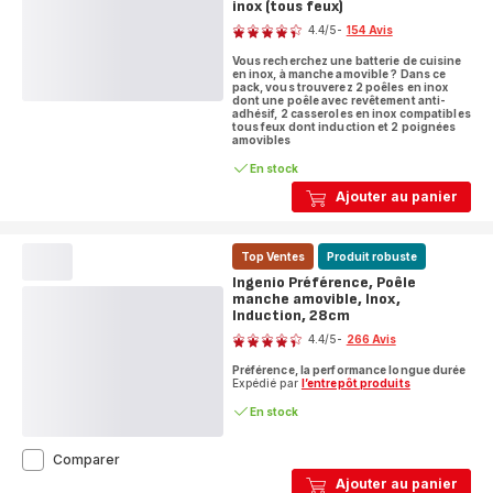
+
inox (tous feux)
Note
poignée,
4.4
/5
-
154 Avis
Inox,
ratings.4.4
Induction,
Vous recherchez une batterie de cuisine
24/28cm
en inox, à manche amovible ? Dans ce
pack, vous trouverez 2 poêles en inox
dont une poêle avec revêtement anti-
adhésif, 2 casseroles en inox compatibles
tous feux dont induction et 2 poignées
amovibles
En stock
Ajouter au panier
Top Ventes
Produit robuste
Ingenio Préférence, Poêle
manche amovible, Inox,
Induction, 28cm
Note
4.4
/5
-
266 Avis
ratings.4.4
Préférence, la performance longue durée
Expédié par
l’entrepôt produits
En stock
Ingenio
Comparer
Préférence,
Ajouter au panier