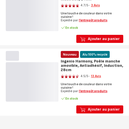
4.7
/5
-
3 Avis
ratings.4.7
Une touche de couleur dans votre
cuisine !
Expédié par
l’entrepôt produits
En stock
Ajouter au panier
Nouveau
Alu 100% recyclé
Ingenio Harmony, Poêle manche
amovible, Antiadhésif, Induction,
28cm
Note
4.5
/5
-
13 Avis
ratings.4.5
Une touche de couleur dans votre
cuisine !
Expédié par
l’entrepôt produits
En stock
Ajouter au panier