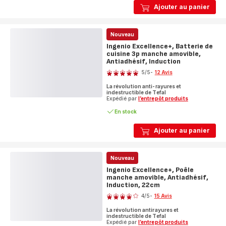
Ajouter au panier
Nouveau
Ingenio Excellence+, Batterie de
cuisine 3p manche amovible,
Antiadhésif, Induction
Note
5
/5
-
12 Avis
Avis
La révolution anti-rayures et
5
indestructible de Tefal
étoiles
Expédié par
l’entrepôt produits
(moyenne)
En stock
Ajouter au panier
Nouveau
Ingenio Excellence+, Poêle
manche amovible, Antiadhésif,
Induction, 22cm
Note
4
/5
-
15 Avis
Avis
La révolution antirayures et
4
indestructible de Tefal
étoiles
Expédié par
l’entrepôt produits