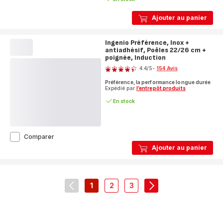
Ajouter au panier
Ingenio Préférence, Inox +
antiadhésif, Poêles 22/26 cm +
poignée, Induction
Note
4.4
/5
-
154 Avis
ratings.4.4
Préférence, la performance longue durée
Expédié par
l’entrepôt produits
En stock
Ingenio
Comparer
Préférence,
Ajouter au panier
Inox
+
antiadhésif,
Poêles
22/26
1
2
3
navigation.pagination.actions.prev
-
-
-
navigation.paginati
cm
navigation.pagination.a11y.page
navigation.pagination.a11y.pag
navigation.pagination.a11
+
poignée,
Induction