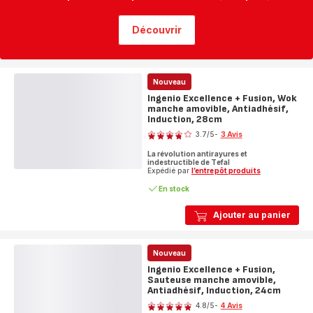
Découvrir
Nouveau
Ingenio Excellence + Fusion, Wok
manche amovible, Antiadhésif,
Induction, 28cm
Note
3.7
/5
-
3 Avis
ratings.3.7
La révolution antirayures et
indestructible de Tefal
Expédié par
l’entrepôt produits
En stock
Ajouter au panier
Nouveau
Ingenio Excellence + Fusion,
Sauteuse manche amovible,
Antiadhésif, Induction, 24cm
Note
4.8
/5
-
4 Avis