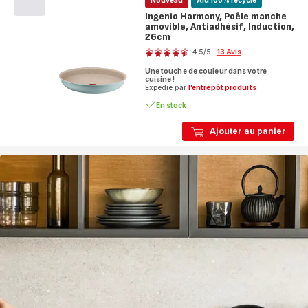
Nouveau
Alu 100% recyclé
Ingenio Harmony, Poêle manche
amovible, Antiadhésif, Induction,
26cm
Note
4.5
/5
-
13 Avis
ratings.4.5
Une touche de couleur dans votre
cuisine !
Expédié par
l’entrepôt produits
En stock
Ajouter au panier