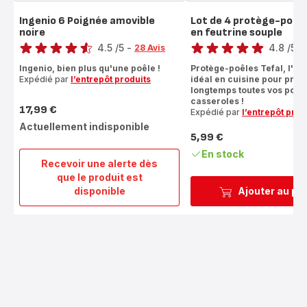
Ingenio 6 Poignée amovible
Lot de 4 protège-poêl
noire
en feutrine souple
Note
Note
4.5
/5
-
4.8
/5
-
28 Avis
ratings.4.5
ratings.4.8
Ingenio, bien plus qu'une poêle !
Protège-poêles Tefal, l'ac
Expédié par
l’entrepôt produits
idéal en cuisine pour prot
longtemps toutes vos poêle
casseroles !
17,99 €
Expédié par
l’entrepôt prod
Prix
Actuellement indisponible
5,99 €
Prix
En stock
Recevoir une alerte dès
que le produit est
Ingenio
disponible
Ajouter au pa
6
Poignée
amovible
noire