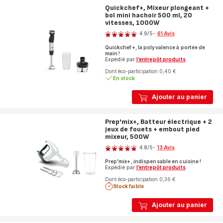
Quickchef+, Mixeur plongeant +
bol mini hachoir 500 ml, 20
vitesses, 1000W
Note
4.9
/5
-
61 Avis
ratings.4.9
Quickchef+, la polyvalence à portée de
main !
Expédié par
l’entrepôt produits
Dont éco-participation 0,40 €
En stock
Ajouter au panier
Prep'mix+, Batteur électrique + 2
jeux de fouets + embout pied
mixeur, 500W
Note
4.8
/5
-
13 Avis
ratings.4.8
Prep'mix+, indispensable en cuisine !
Expédié par
l’entrepôt produits
Dont éco-participation 0,36 €
Stock faible
Ajouter au panier