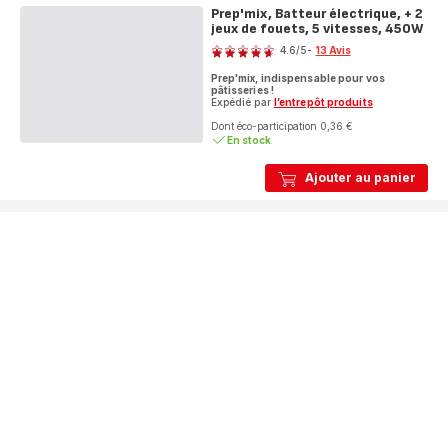
Prep'mix, Batteur électrique, + 2
jeux de fouets, 5 vitesses, 450W
Note
4.6
/5
-
13 Avis
ratings.4.6
Prep'mix, indispensable pour vos
pâtisseries !
Expédié par
l’entrepôt produits
Dont éco-participation 0,36 €
En stock
Ajouter au panier