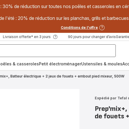
 : 30% de réduction sur toutes nos poêles et casseroles en
e l'été : 20% de réduction sur les planchas, grills et barbec
Conditions de l'offre
Livraison offerte* en 3 jours
90 jours pour changer d’avis
Garantie
oêles & casseroles
Petit électroménager
Ustensiles & moules
Ac
mix+, Batteur électrique + 2 jeux de fouets + embout pied mixeur, 500W
Expédié par Tefal 
Prep'mix+, 
de fouets 