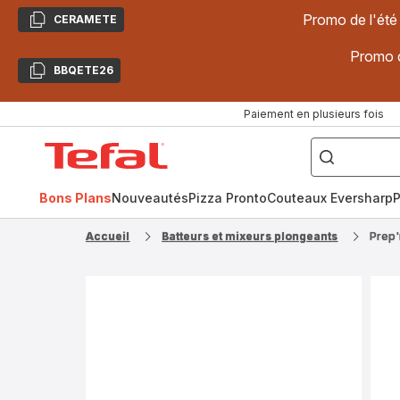
Promo de l'été
CERAMETE
Copier
Promo d
BBQETE26
Copier
Paiement en plusieurs fois
["Poêles
inox,
Accueil
Cake
Factory,
Tefal
Planchas,
Céramique..."]
Bons Plans
Nouveautés
Pizza Pronto
Couteaux Eversharp
P
Accueil
Batteurs et mixeurs plongeants
Prep'