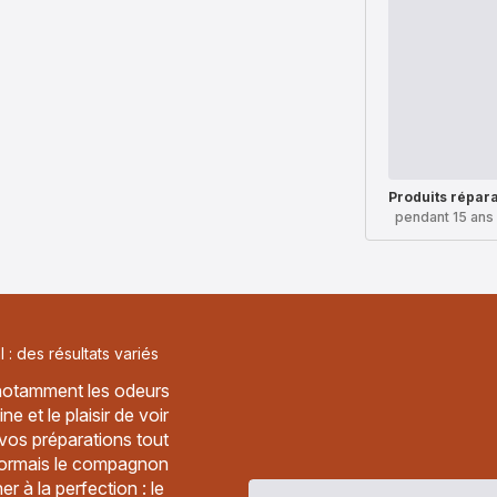
Produits répar
pendant 15 ans
: des résultats variés
, notamment les odeurs
e et le plaisir de voir
 vos préparations tout
ésormais le compagnon
r à la perfection : le