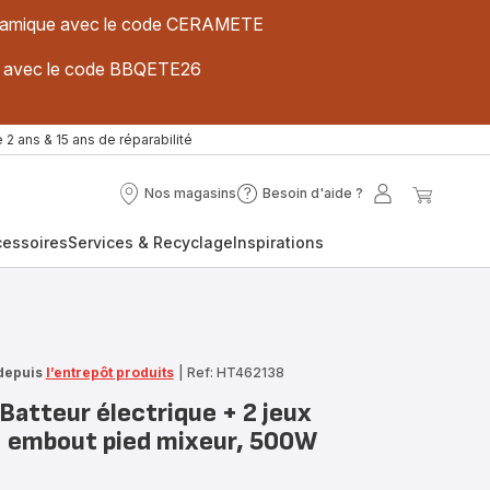
 céramique avec le code CERAMETE
ues avec le code BBQETE26
 2 ans & 15 ans de réparabilité
Nos magasins
Besoin d'aide ?
Nos
Besoin
Mon
Mon
magasins
d'aide
compte
panier
cessoires
Services & Recyclage
Inspirations
?
depuis
l’entrepôt produits
|
Ref: HT462138
Batteur électrique + 2 jeux
+ embout pied mixeur, 500W