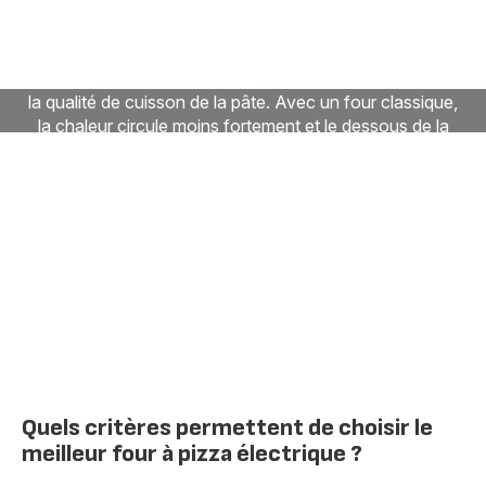
électrique ?
Choisir le meilleur four à pizza électrique demande de
regarder la température atteinte par l’appareil ou encore
la qualité de cuisson de la pâte. Avec un four classique,
la chaleur circule moins fortement et le dessous de la
pizza garde parfois une texture plus souple. Un four à
pizza électrique chauffe plus vite et apporte une cuisson
plus homogène dès les premières minutes.
Pour découvrir les modèles Pizza Pronto et comparer
leurs caractéristiques, consultez les
fours à pizza Tefal
.
Quels critères permettent de choisir le
meilleur four à pizza électrique ?