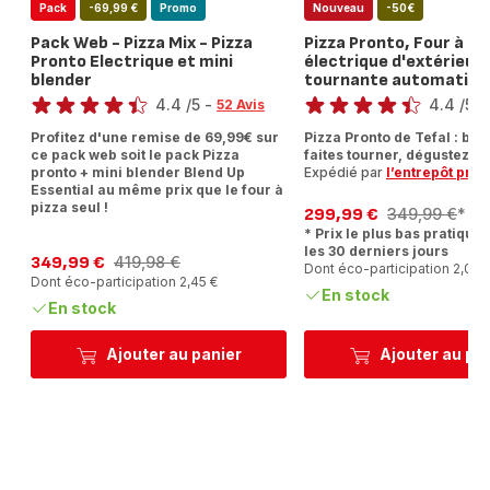
Pack
-69,99 €
Promo
Nouveau
-50€
Pack Web - Pizza Mix - Pizza
Pizza Pronto, Four à pi
Pronto Electrique et mini
électrique d'extérieur,
blender
tournante automatiqu
Note
Note
4.4
/5
-
4.4
/5
-
52 Avis
ratings.4.4
ratings.4.4
Profitez d'une remise de 69,99€ sur
Pizza Pronto de Tefal : br
ce pack web soit le pack Pizza
faites tourner, dégustez !
pronto + mini blender Blend Up
Expédié par
l’entrepôt prod
Essential au même prix que le four à
pizza seul !
299,99 €
349,99 €
*
Prix
Prix
* Prix le plus bas pratiqué 
avec
initial
les 30 derniers jours
réduction
349,99 €
419,98 €
Dont éco-participation 2,05 
Prix
Prix
Dont éco-participation 2,45 €
avec
initial
En stock
réduction
En stock
Ajouter au panier
Ajouter au pa