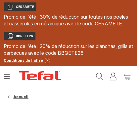
CERAMETE
Copier
Promo de l'été : 30% de réduction sur toutes nos poêles
et casseroles en céramique avec le code CERAMETE
BBQETE26
Copier
Promo de l'été : 20% de réduction sur les planchas, grills et
barbecues avec le code BBQETE26
Conditions de l'offre
Accueil
Ouvrir
Mon
Mon
Tefal
le
compte
panie
menu
Accueil
Quel est le meilleur four à pizza