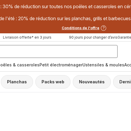
 : 30% de réduction sur toutes nos poêles et casseroles en
e l'été : 20% de réduction sur les planchas, grills et barbec
Conditions de l'offre
Livraison offerte* en 3 jours
90 jours pour changer d’avis
Garantie
oêles & casseroles
Petit électroménager
Ustensiles & moules
Ac
Planchas
Packs web
Nouveautés
Dern