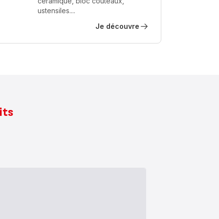
céramique, bloc couteaux,
ustensiles....
Je découvre
its