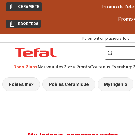
Promo de l'été
CERAMETE
Copier
Promo d
BBQETE26
Copier
Paiement en plusieurs fois
["Poêles
inox,
Accueil
Cake
Factory,
Tefal
Planchas,
Céramique..."]
Bons Plans
Nouveautés
Pizza Pronto
Couteaux Eversharp
P
Poêles Inox
Poêles Céramique
My Ingenio