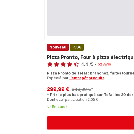
Nouveau
-50€
Pizza Pronto, Four à pizza électriq
Note
4.4
/5
-
52 Avis
ratings.4.4
Pizza Pronto de Tefal : branchez, faites tourne
Expédié par
l’entrepôt produits
299,99 €
349,99 €
*
Prix
Prix
* Prix le plus bas pratiqué sur Tefal les 30 der
avec
initial
Dont éco-participation 2,05 €
réduction
En stock