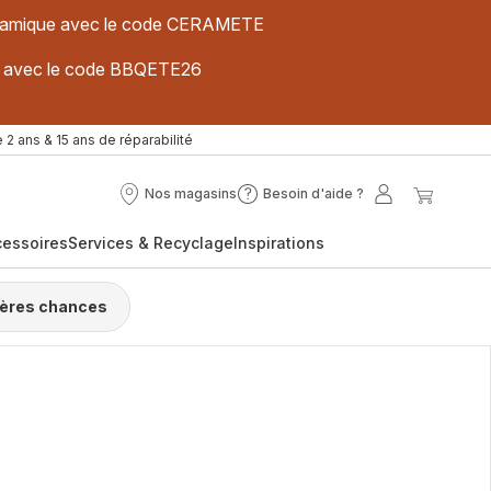
 céramique avec le code CERAMETE
ues avec le code BBQETE26
 2 ans & 15 ans de réparabilité
Nos magasins
Besoin d'aide ?
Nos
Besoin
Mon
Mon
magasins
d'aide
compte
panier
cessoires
Services & Recyclage
Inspirations
?
ières chances