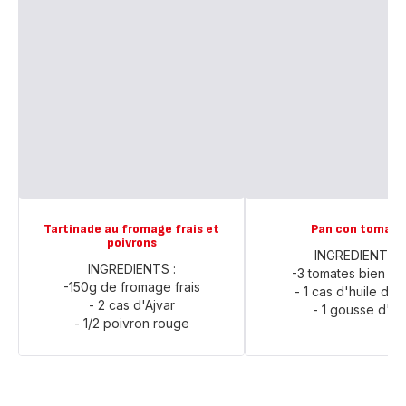
Tartinade au fromage frais et
Pan con tomate
poivrons
INGREDIENTS :
INGREDIENTS :
-3 tomates bien mû
-150g de fromage frais
- 1 cas d'huile d'ol
- 2 cas d'Ajvar
- 1 gousse d'ail
- 1/2 poivron rouge