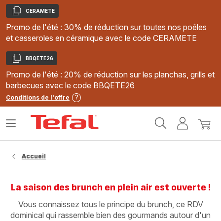
CERAMETE
Copier
Promo de l'été : 30% de réduction sur toutes nos poêles
et casseroles en céramique avec le code CERAMETE
BBQETE26
Copier
Promo de l'été : 20% de réduction sur les planchas, grills et
barbecues avec le code BBQETE26
Conditions de l'offre
Accueil
Ouvrir
Mon
Mon
Tefal
le
compte
panie
menu
Accueil
La saison des brunch en plein air est ouverte !
Vous connaissez tous le principe du brunch, ce RDV
dominical qui rassemble bien des gourmands autour d'un