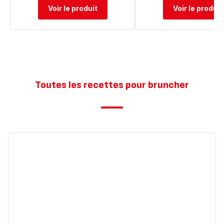
Voir le produit
Voir le produit
Toutes les recettes pour bruncher
Smoothies
aux
fruits
rouges