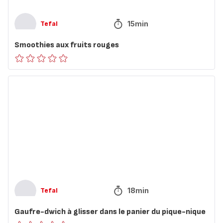
15min
Tefal
Smoothies aux fruits rouges
ratings.0
Gaufre-
dwich
à
glisser
dans
le
panier
du
pique-
nique
18min
Tefal
Gaufre-dwich à glisser dans le panier du pique-nique