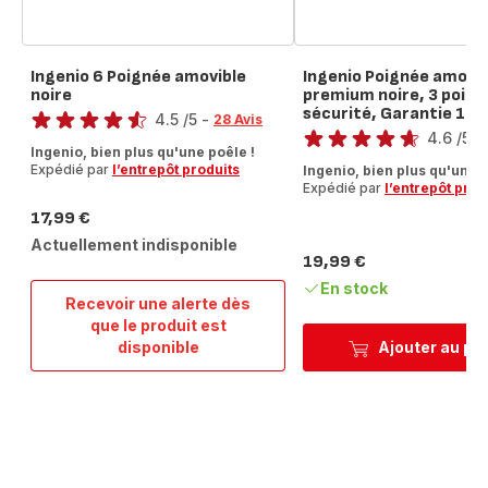
Ingenio 6 Poignée amovible
Ingenio Poignée amovib
noire
premium noire, 3 point
Note
sécurité, Garantie 10 
Note
4.5
/5
-
28 Avis
4.6
/5
-
ratings.4.5
Ingenio, bien plus qu'une poêle !
ratings.4.6
Expédié par
l’entrepôt produits
Ingenio, bien plus qu'une p
Expédié par
l’entrepôt prod
17,99 €
Prix
Actuellement indisponible
19,99 €
Prix
En stock
Recevoir une alerte dès
que le produit est
Ingenio
disponible
Ajouter au pa
6
Poignée
amovible
noire