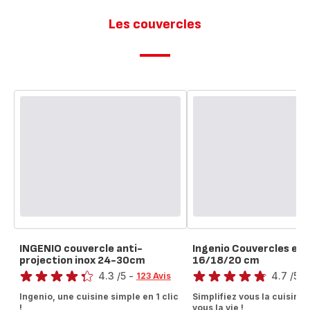
Les couvercles
INGENIO couvercle anti-
Ingenio Couvercles en 
projection inox 24-30cm
16/18/20 cm
Note
Note
4.3
/5
-
4.7
/5
-
123 Avis
ratings.4.3
ratings.4.7
Ingenio, une cuisine simple en 1 clic
Simplifiez vous la cuisine,
!
vous la vie !