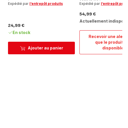
Expédié par
l’entrepôt produits
Expédié par
l’entrepôt prod
54,99 €
Prix
Actuellement indisponi
24,99 €
Prix
En stock
Recevoir une alert
que le produit e
Ingeni
Ajouter au panier
disponible
Couve
en
verre
16/18
cm