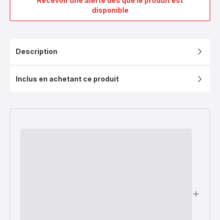
Recevoir une alerte dès que le produit est
Ingenio
disponible
Couvercles
en
verre
16/18/20
Description
cm
Inclus en achetant ce produit