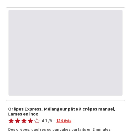
Crêpes Express, Mélangeur pâte à crêpes manuel,
Lames en inox
Note
4.1
/5
-
124 Avis
ratings.4.1
Des crêpes, gaufres ou pancakes parfaits en 2 minutes