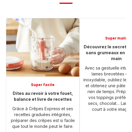
Super malin
Découvrez le secret d’
sans grumeaux en un 
main
Avec sa gestuelle intuiti
lames brevetées en 
inoxydable, oubliez les
Super facile
et obtenez une pâte lis
rien de temps. Prépare
Dites au revoir à votre fouet,
vos toppings préférés :
balance et livre de recettes
secs, chocolat… Laisse
Grâce à Crêpes Express et ses
court à votre imagina
recettes graduées intégrées,
préparer des crêpes est si facile
que tout le monde peut le faire.