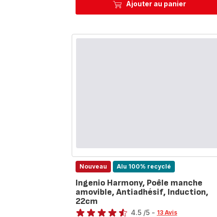
Ajouter au panier
Nouveau
Alu 100% recyclé
Ingenio Harmony, Poêle manche
amovible, Antiadhésif, Induction,
22cm
Note
4.5
/5
-
13 Avis