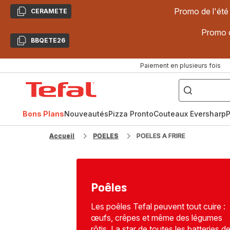
Promo de l'été
CERAMETE
Copier
Promo d
BBQETE26
Copier
Paiement en plusieurs fois
["Poêles
inox,
Accueil
Cake
Factory,
Tefal
Planchas,
Céramique..."]
Bons Plans
Nouveautés
Pizza Pronto
Couteaux Eversharp
P
Accueil
POELES
POELES A FRIRE
Poêles
Les poêles Tefal peuvent tout cuire :
œufs, crêpes et même des légumes
rôtis. La star de toutes les batteries d