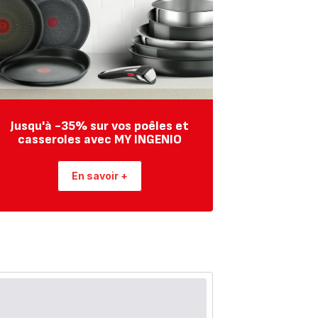
Jusqu'à -35% sur vos poêles et
casseroles avec MY INGENIO
En savoir +