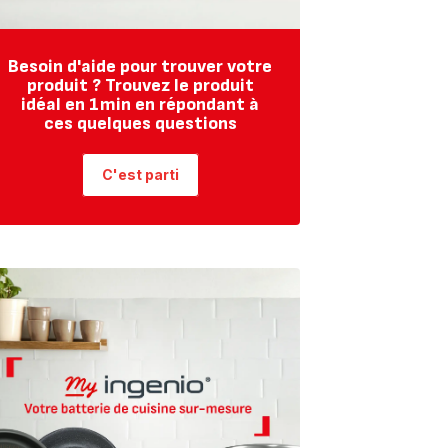
Besoin d'aide pour trouver votre
produit ? Trouvez le produit
idéal en 1min en répondant à
ces quelques questions
C'est parti