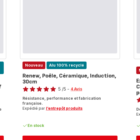
Nouveau
Alu 100% recyclé
Renew, Poêle, Céramique, Induction,
E
30cm
Note
f
C
5
/5
-
4 Avis
p
No
Avis
Résistance, performance et fabrication
5
française.
A
étoiles
Expédié par
l’entrepôt produits
e
D
5
(moyenne)
E
ét
(
En stock