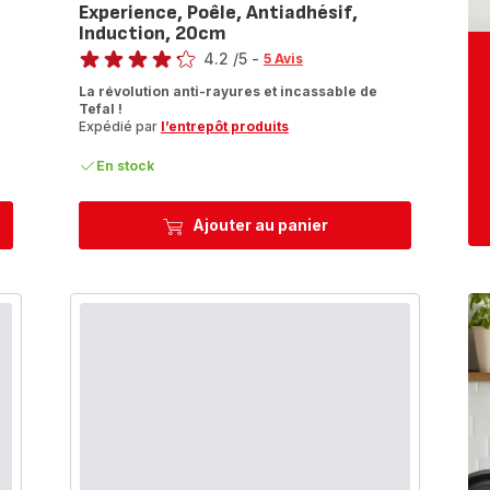
Experience, Poêle, Antiadhésif,
Induction, 20cm
Note
4.2
/5
-
5 Avis
ratings.4.2
La révolution anti-rayures et incassable de
Tefal !
Expédié par
l’entrepôt produits
En stock
Ajouter au panier