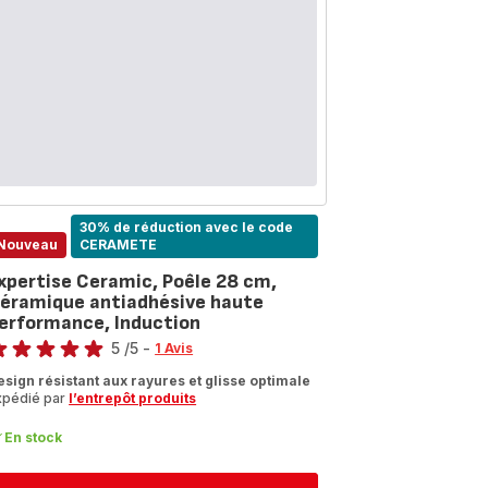
30% de réduction avec le code
Nouveau
CERAMETE
xpertise Ceramic, Poêle 28 cm,
éramique antiadhésive haute
erformance, Induction
te
5
/5
-
1 Avis
vis
esign résistant aux rayures et glisse optimale
xpédié par
l’entrepôt produits
oiles
moyenne)
En stock