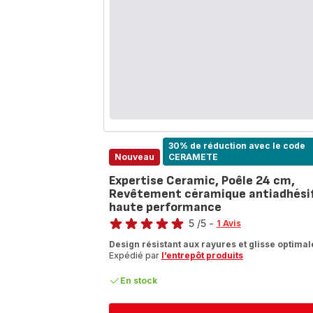
30% de réduction avec le code
Nouveau
CERAMETE
Expertise Ceramic, Poêle 24 cm,
Revêtement céramique antiadhési
haute performance
Note
5
/5
-
1 Avis
Avis
Design résistant aux rayures et glisse optimal
5
Expédié par
l’entrepôt produits
étoiles
(moyenne)
En stock