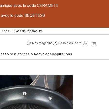
 céramique avec le code CERAMETE
ues avec le code BBQETE26
 2 ans & 15 ans de réparabilité
Nos magasins
Besoin d'aide ?
Nos
Besoin
Mon
Mon
magasins
d'aide
compte
panier
cessoires
Services & Recyclage
Inspirations
?