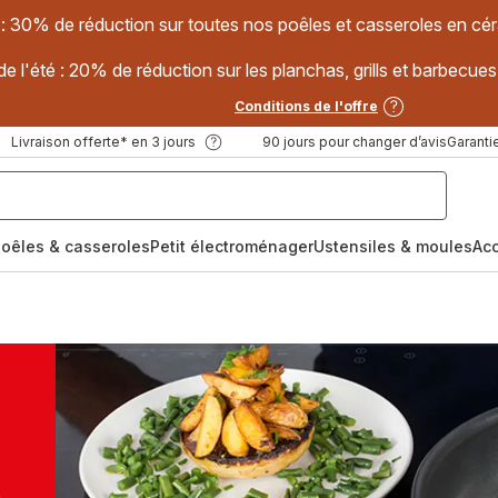
 : 30% de réduction sur toutes nos poêles et casseroles en
e l'été : 20% de réduction sur les planchas, grills et barbec
Conditions de l'offre
Livraison offerte* en 3 jours
90 jours pour changer d’avis
Garantie
oêles & casseroles
Petit électroménager
Ustensiles & moules
Ac
e