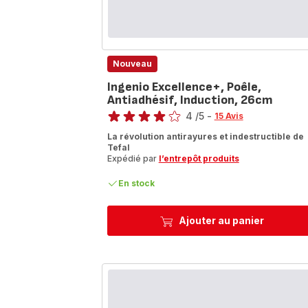
Nouveau
Ingenio Excellence+, Poêle,
Antiadhésif, Induction, 26cm
Note
4
/5
-
15 Avis
Avis
La révolution antirayures et indestructible de
4
Tefal
étoiles
Expédié par
l’entrepôt produits
(moyenne)
En stock
Ajouter au panier