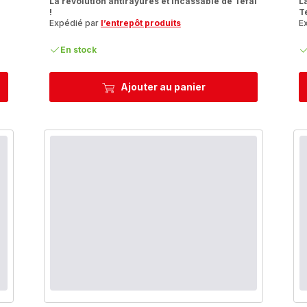
La révolution antirayures et incassable de Tefal
L
!
Te
Expédié par
l’entrepôt produits
E
En stock
Ajouter au panier