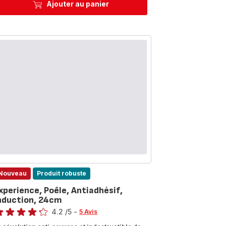
Ajouter au panier
Nouveau
Produit robuste
xperience, Poêle, Antiadhésif,
nduction, 24cm
te
4.2
/5
-
5 Avis
tings.4.2