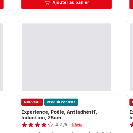
Ajouter au panier
Nouveau
Produit robuste
Experience, Poêle, Antiadhésif,
E
Induction, 28cm
I
Note
No
4.2
/5
-
5 Avis
ratings.4.2
ra