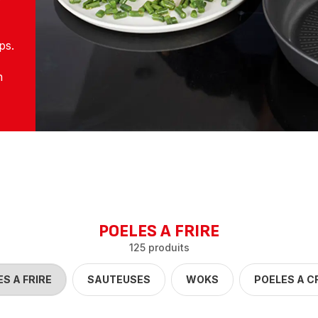
ps.
n
POELES A FRIRE
125 produits
S A FRIRE
SAUTEUSES
WOKS
POELES A C