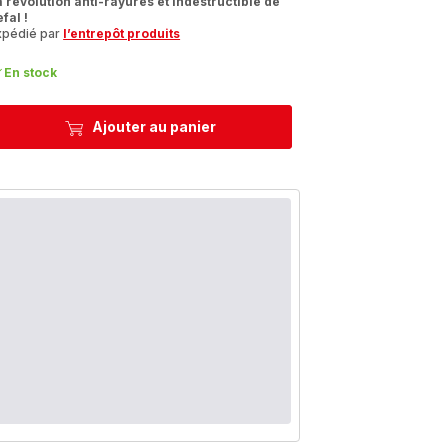
a révolution anti-rayures et indestructible de
fal !
xpédié par
l’entrepôt produits
En stock
Ajouter au panier