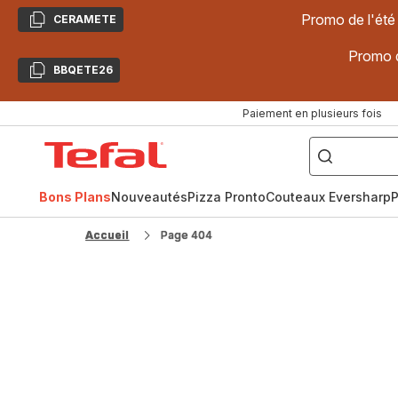
Promo de l'été
CERAMETE
Copier
Promo d
BBQETE26
Copier
Paiement en plusieurs fois
["Poêles
inox,
Accueil
Cake
Factory,
Tefal
Planchas,
Céramique..."]
Bons Plans
Nouveautés
Pizza Pronto
Couteaux Eversharp
P
Accueil
Page 404