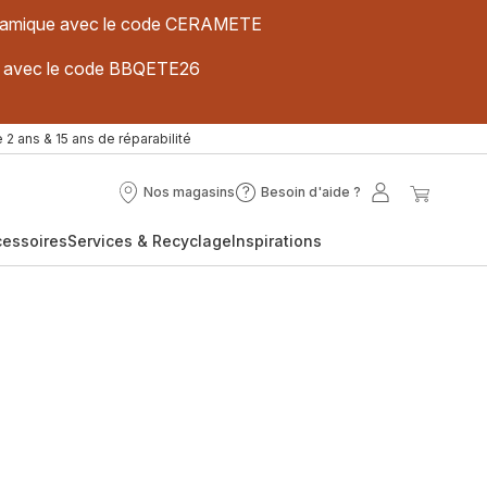
 céramique avec le code CERAMETE
ues avec le code BBQETE26
 2 ans & 15 ans de réparabilité
Nos magasins
Besoin d'aide ?
Nos
Besoin
Mon
Mon
magasins
d'aide
compte
panier
cessoires
Services & Recyclage
Inspirations
?