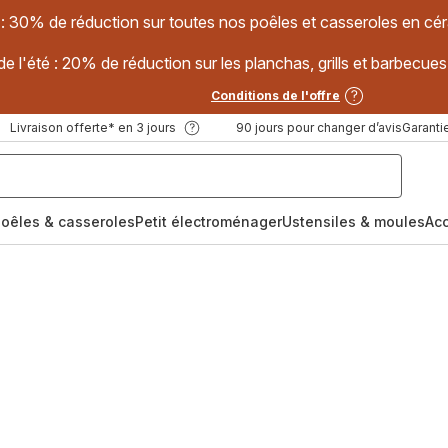
 : 30% de réduction sur toutes nos poêles et casseroles en
e l'été : 20% de réduction sur les planchas, grills et barbec
Conditions de l'offre
Livraison offerte* en 3 jours
90 jours pour changer d’avis
Garantie
oêles & casseroles
Petit électroménager
Ustensiles & moules
Ac