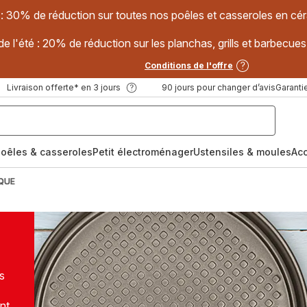
 : 30% de réduction sur toutes nos poêles et casseroles en
e l'été : 20% de réduction sur les planchas, grills et barbec
Conditions de l'offre
Livraison offerte* en 3 jours
90 jours pour changer d’avis
Garantie
oêles & casseroles
Petit électroménager
Ustensiles & moules
Ac
QUE
s
nt