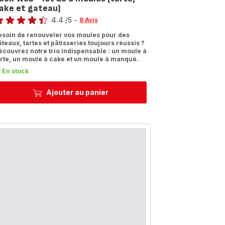
ake et gateau)
te
4.4
/5
-
8 Avis
tings.4.4
esoin de renouveler vos moules pour des
âteaux, tartes et pâtisseries toujours réussis ?
écouvrez notre trio indispensable : un moule à
arte, un moule à cake et un moule à manqué.
En stock
Ajouter au panier