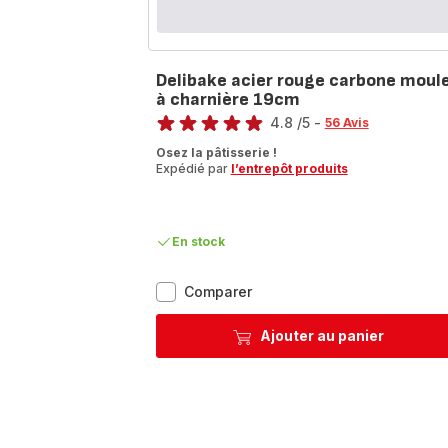
Delibake acier rouge carbone moul
à charnière 19cm
Note
4.8
/5
-
56 Avis
ratings.4.8
Osez la pâtisserie !
Expédié par
l’entrepôt produits
En stock
Delibake
Comparer
acier
rouge
Ajouter au panier
carbone
moule
à
charnière
19cm