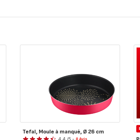
Tefal, Moule à manqué, Ø 26 cm
Note
P
4.4
/5
-
8 Avis