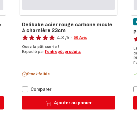
e
Delibake acier rouge carbone moule
à charnière 23cm
P
Note
No
4.8
/5
-
56 Avis
ratings.4.8
ra
Osez la pâtisserie !
L
Expédié par
l’entrepôt produits
d
R
E
Stock faible
Delibake
Comparer
acier
rouge
Ajouter au panier
carbone
moule
à
charnière
23cm