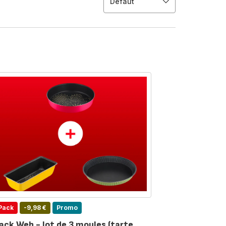
Défaut
Pack
-9,98 €
Promo
ack Web - lot de 3 moules (tarte,