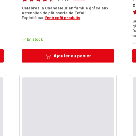
c
ratings.4.4
No
Célébrez la Chandeleur en famille grâce aux
ustensiles de pâtisserie de Tefal !
ra
Expédié par
l’entrepôt produits
B
g
D
t
En stock
Ajouter au panier