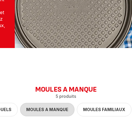
et
ez
ux,
MOULES A MANQUE
5 produits
DUELS
MOULES A MANQUE
MOULES FAMILIAUX