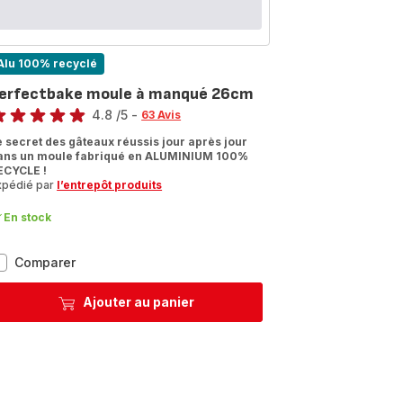
Alu 100% recyclé
erfectbake moule à manqué 26cm
te
4.8
/5
-
63 Avis
tings.4.8
e secret des gâteaux réussis jour après jour
ans un moule fabriqué en ALUMINIUM 100%
ECYCLE !
xpédié par
l’entrepôt produits
En stock
Perfectbake
Comparer
moule
à
Ajouter au panier
manqué
26cm