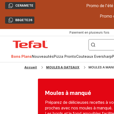
Promo de l'été
CERAMETE
Copier
Promo d
BBQETE26
Copier
Paiement en plusieurs fois
["Poêles
inox,
Accueil
Cake
Factory,
Tefal
Planchas,
Céramique..."]
Bons Plans
Nouveautés
Pizza Pronto
Couteaux Eversharp
P
Accueil
MOULES A GATEAUX
MOULES A MAN
Moules à manqué
Préparez de délicieuses recettes à vo
proches avec nos moules à manqué.
Les bords et le fond amovibles facilite