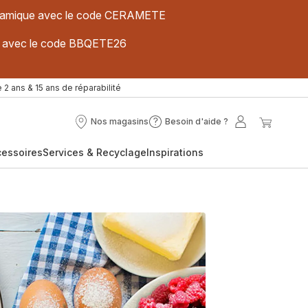
 céramique avec le code CERAMETE
ues avec le code BBQETE26
 2 ans & 15 ans de réparabilité
Nos magasins
Besoin d'aide ?
Nos
Besoin
Mon
Mon
magasins
d'aide
compte
panier
cessoires
Services & Recyclage
Inspirations
?