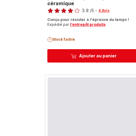
céramique
Note
3.8
/5
-
4 Avis
ratings.3.8
Conçu pour résister à l'épreuve du temps !
Expédié par
l’entrepôt produits
Stock faible
Ajouter au panier