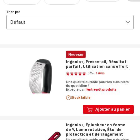
Trier par
Défaut
Nouveau
Ingenio+, Presse-ail, Résultat
parfait, Utilisation sans effort
Note
5
/5
-
1 Avis
Avis
Une qualité durable pour les cuisiniers
5
du quotidien !
étoiles
Expédié par
l’entrepôt produits
(moyenne)
Stock faible
Ajouter au panier
Ingenio+, Éplucheur en forme
de Y, Lame rotative, Étui de
protection et de rangement
Une qualité durable pour les cuisiniers