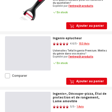
du quotidien !
Expédié par
l’entrepôt produits
En stock
Ajouter au panier
Ingenio eplucheur
Note
4.6
/5
-
153 Avis
ratings.4.6
Ustensiles Tefal Ingenio Premium. Mettez
du génie dans vos mains !
Expédié par
l’entrepôt produits
En stock
Ingenio
Comparer
eplucheur
Ajouter au panier
Ingenio+, Découpe-pizza, Étui de
protection et de rangement,
Lame amovible
Note
5
/5
-
1 Avis
Avis