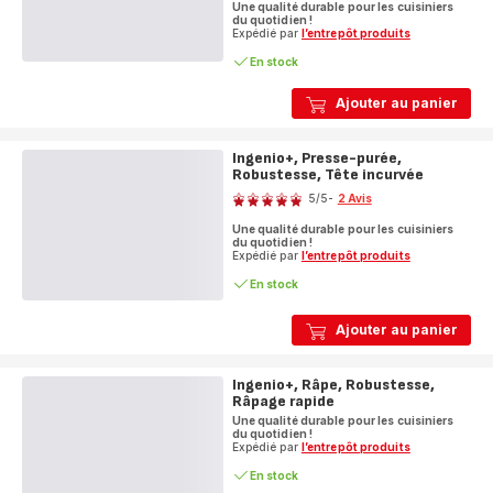
Une qualité durable pour les cuisiniers
5
du quotidien !
étoiles
Expédié par
l’entrepôt produits
(moyenne)
En stock
Ajouter au panier
Ingenio+, Presse-purée,
Robustesse, Tête incurvée
Note
5
/5
-
2 Avis
Avis
Une qualité durable pour les cuisiniers
5
du quotidien !
étoiles
Expédié par
l’entrepôt produits
(moyenne)
En stock
Ajouter au panier
Ingenio+, Râpe, Robustesse,
Râpage rapide
Une qualité durable pour les cuisiniers
du quotidien !
Expédié par
l’entrepôt produits
En stock