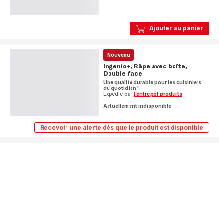
Ajouter au panier
Nouveau
Ingenio+, Râpe avec boîte,
Double face
Une qualité durable pour les cuisiniers
du quotidien !
Expédié par
l’entrepôt produits
Actuellement indisponible
Recevoir une alerte dès que le produit est disponible
Ingenio+,
Râpe
avec
boîte,
Double
face