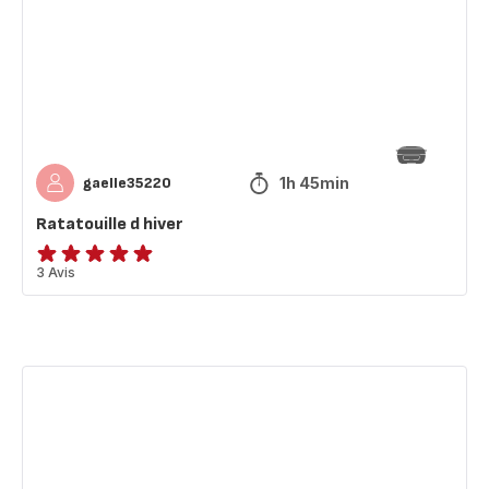
1h 45min
gaelle35220
Ratatouille d hiver
Avis
3 Avis
5
étoiles
(moyenne)
Biscuit
de
noel