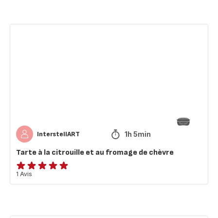
étoiles
(moyenne)
Tarte
à
la
citrouille
et
au
fromage
de
chèvre
1h 5min
InterstellART
Tarte à la citrouille et au fromage de chèvre
Avis
1 Avis
5
étoiles
(moyenne)