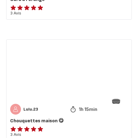
Avis
3 Avis
5
étoiles
(moyenne)
Chouquettes
maison
😋
1h 15min
Lulu.23
Chouquettes maison 😋
Avis
3 Avis