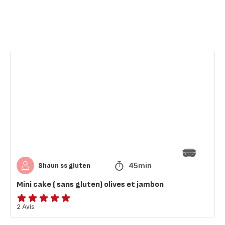
Mini
cake
(
sans
gluten)
olives
et
jambon
45min
Shaun ss gluten
Mini cake ( sans gluten) olives et jambon
Avis
2 Avis
5