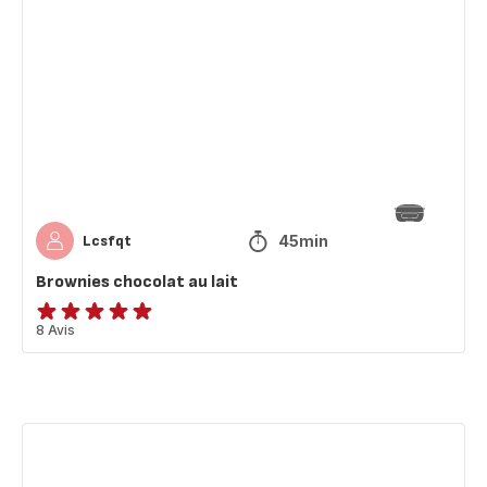
Brownies
chocolat
au
lait
45min
Lcsfqt
Brownies chocolat au lait
Avis
8 Avis
5
étoiles
(moyenne)
Ratatouille
d
hiver