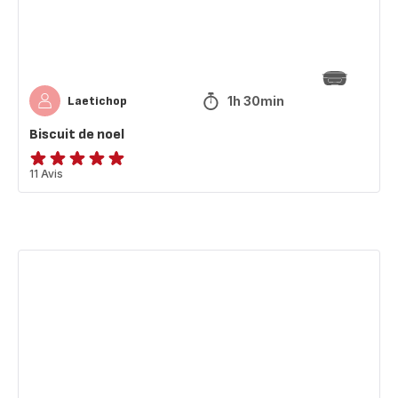
1h 30min
Laetichop
Biscuit de noel
Avis
11 Avis
5
étoiles
(moyenne)
Pizza
facile