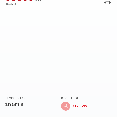
Avis
15 Avis
5
étoiles
(moyenne)
TEMPS TOTAL
RECETTE DE
1h 5min
Steph35