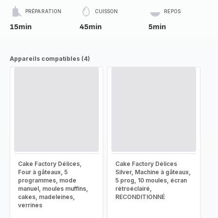
PRÉPARATION
CUISSON
REPOS
15min
45min
5min
Appareils compatibles (4)
Cake Factory Délices,
Cake Factory Délices
Four à gâteaux, 5
Silver, Machine à gâteaux,
programmes, mode
5 prog, 10 moules, écran
manuel, moules muffins,
rétroéclairé,
cakes, madeleines,
RECONDITIONNÉ
verrines