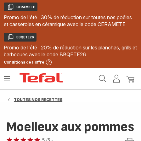
CERAMETE
Copier
Promo de l'été : 30% de réduction sur toutes nos poêles
et casseroles en céramique avec le code CERAMETE
BBQETE26
Copier
Promo de l'été : 20% de réduction sur les planchas, grills et
barbecues avec le code BBQETE26
Conditions de l'offre
Accueil
Ouvrir
Mon
Mon
Tefal
le
compte
panie
menu
TOUTES NOS RECETTES
Moelleux aux pommes
5
/5
-