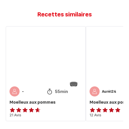
Recettes similaires
Moelleux
Moelleux
aux
aux
pommes
pommes
55min
-
Aurél24
Moelleux aux pommes
Moelleux aux pom
ratings.4.6
21 Avis
Avis
12 Avis
5
étoiles