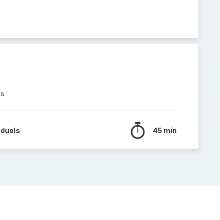
es
iduels
45 min