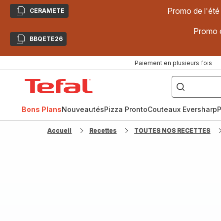
Promo de l'été
CERAMETE
Copier
Promo d
BBQETE26
Copier
Paiement en plusieurs fois
["Poêles
inox,
Accueil
Cake
Factory,
Tefal
Planchas,
Céramique..."]
Bons Plans
Nouveautés
Pizza Pronto
Couteaux Eversharp
P
Accueil
Recettes
TOUTES NOS RECETTES