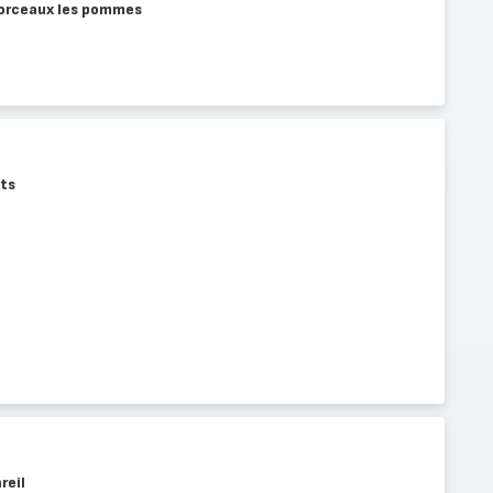
morceaux les pommes
nts
reil