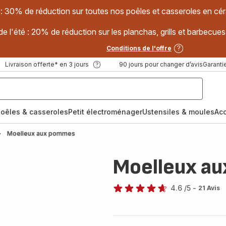
 : 30% de réduction sur toutes nos poêles et casseroles en
e l'été : 20% de réduction sur les planchas, grills et barbec
Conditions de l'offre
Livraison offerte* en 3 jours
90 jours pour changer d’avis
Garantie
oêles & casseroles
Petit électroménager
Ustensiles & moules
Ac
Moelleux aux pommes
Moelleux a
4.6
/5
-
21 Avis
ratings.4.6