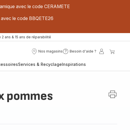
 céramique avec le code CERAMETE
ues avec le code BBQETE26
 2 ans & 15 ans de réparabilité
Nos magasins
Besoin d'aide ?
Nos
Besoin
Mon
Mon
magasins
d'aide
compte
panier
cessoires
Services & Recyclage
Inspirations
?
ux pommes