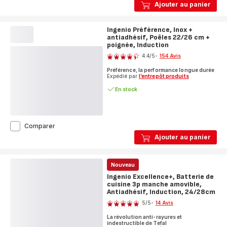
Jamie
Ajouter au panier
Oliver,
Poêles
+
Ingenio Préférence, Inox +
poignée
antiadhésif, Poêles 22/26 cm +
amovible,
poignée, Induction
Note
Inox
4.4
/5
-
154 Avis
antiadhésif,
ratings.4.4
Induction,
Préférence, la performance longue durée
24/28cm
Expédié par
l’entrepôt produits
En stock
Ingenio
Comparer
Préférence,
Ajouter au panier
Inox
+
antiadhésif,
Nouveau
Poêles
22/26
Ingenio Excellence+, Batterie de
cm
cuisine 3p manche amovible,
+
Antiadhésif, Induction, 24/28cm
Note
poignée,
5
/5
-
14 Avis
Induction
Avis
La révolution anti-rayures et
5
indestructible de Tefal