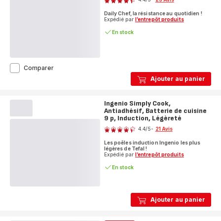
Induction
ratings.4.4
Daily Chef, la résistance au quotidien !
Expédié par
l’entrepôt produits
En stock
Ingenio
Comparer
Daily
Ajouter au panier
Chef,
Antiadhésif,
Batterie
Ingenio Simply Cook,
de
Antiadhésif, Batterie de cuisine
cuisine
9 p, Induction, Légèreté
Note
15
4.4
/5
-
21 Avis
pièces,
ratings.4.4
Induction
Les poêles induction Ingenio les plus
légères de Tefal !
Expédié par
l’entrepôt produits
En stock
Ajouter au panier