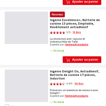
Ajouter au panier
Chef,
Antiadhésif,
Batterie
Nouveau
de
cuisine
Ingenio Excellence+, Batterie de
20
cuisine 13 pièces, Empilable,
pièces,
Revêtement antiadhésif
Note
Induction
5
/5
-
14 Avis
Avis
La révolution anti-rayures et
5
indestructible de Tefal
étoiles
Expédié par
l’entrepôt produits
(moyenne)
En stock
Ajouter au panier
Ingenio Delight On, Antiadhésif,
Batterie de cuisine 17 pièces,
Induction
Note
4.4
/5
-
59 Avis
ratings.4.4
Préservez un maximum de saveurs avec
Delight !
Expédié par
l’entrepôt produits
En stock