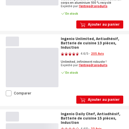
5
corps en aluminium 100 % recyclé
étoiles
Expédié par
l’entrepôt produits
(moyenne)
En stock
Ajouter au panier
Ingenio Unlimited, Antiadhésif,
Batterie de cuisine 13 pièces,
Induction
Note
4.6
/5
-
205 Avis
ratings.4.6
Unlimited, infiniment robuste !
Expédié par
l’entrepôt produits
En stock
Ingenio
Comparer
Unlimited,
Ajouter au panier
Antiadhésif,
Batterie
de
Ingenio Daily Chef, Antiadhésif,
cuisine
Batterie de cuisine 15 pièces,
13
Induction
Note
pièces,
4.4
/5
-
23 Avis