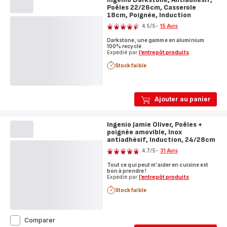
Poêles 22/26cm, Casserole
18cm, Poignée, Induction
Note
4.5
/5
-
15 Avis
ratings.4.5
Darkstone, une gamme en aluminium
100% recyclé
Expédié par
l’entrepôt produits
Stock faible
Ajouter au panier
Ingenio Jamie Oliver, Poêles +
poignée amovible, Inox
antiadhésif, Induction, 24/28cm
Note
4.7
/5
-
31 Avis
ratings.4.7
Tout ce qui peut m'aider en cuisine est
bon à prendre !
Expédié par
l’entrepôt produits
Stock faible
Ingenio
Comparer