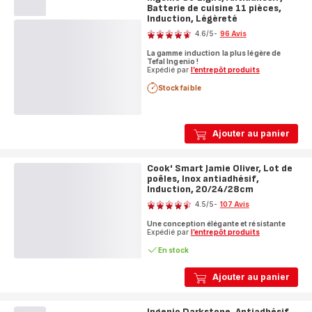
cuisine
Batterie de cuisine 11 pièces,
8
Induction, Légèreté
Note
pièces,
4.6
/5
-
96 Avis
Induction
ratings.4.6
La gamme induction la plus légère de
Tefal Ingenio !
Expédié par
l’entrepôt produits
Stock faible
Ajouter au panier
Cook' Smart Jamie Oliver, Lot de
poêles, Inox antiadhésif,
Induction, 20/24/28cm
Note
4.5
/5
-
107 Avis
ratings.4.5
Une conception élégante et résistante
Expédié par
l’entrepôt produits
En stock
Ajouter au panier
Ingenio Darkstone, Antiadhésif,