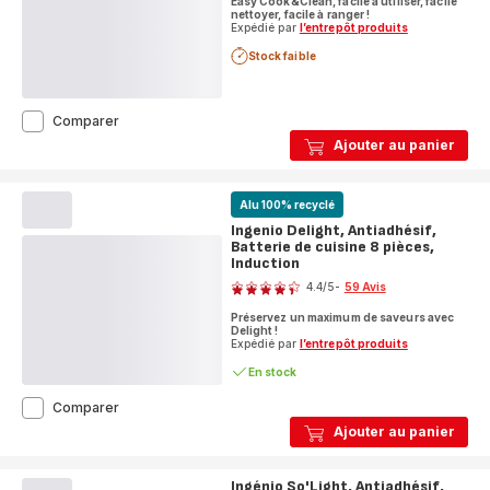
Easy Cook&Clean, facile à utiliser, facile
nettoyer, facile à ranger !
Expédié par
l’entrepôt produits
Stock faible
Ingenio
Comparer
Easy
Ajouter au panier
Cook&Clean,
Antiadhésif,
Batterie
Alu 100% recyclé
de
cuisine
Ingenio Delight, Antiadhésif,
10
Batterie de cuisine 8 pièces,
pièces,
Induction
Note
Non
4.4
/5
-
59 Avis
induction
ratings.4.4
Préservez un maximum de saveurs avec
Delight !
Expédié par
l’entrepôt produits
En stock
Ingenio
Comparer
Delight,
Ajouter au panier
Antiadhésif,
Batterie
de
Ingénio So'Light, Antiadhésif,