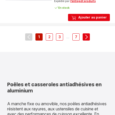
étoiles
Expédié par
l’entrepôt produits
(moyenne)
En stock
Ajouter au panier
1
2
3
...
7
navigation.pagination.actions.prev
-
-
-
-
navigation.pagi
navigation.pagination.a11y.page
navigation.pagination.a11y.page
navigation.pagination.a11y.pa
navigation.paginatio
Poêles et casseroles antiadhésives en
aluminium
A manche fixe ou amovible, nos poêles antiadhésives
résistent aux rayures, aux ustensiles de cuisine et
avec des performances de cuisson excellente. En