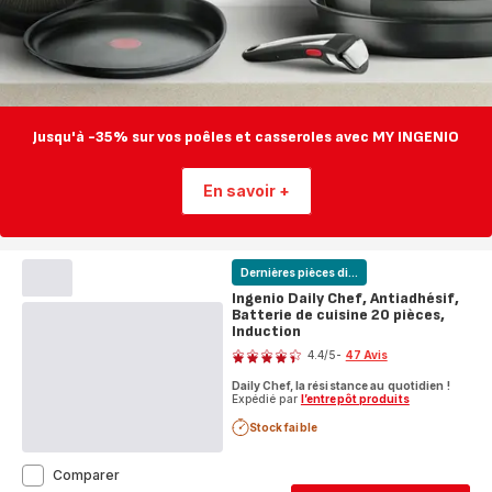
Jusqu'à -35% sur vos poêles et casseroles avec MY INGENIO
En savoir +
Dernières pièces di...
Ingenio Daily Chef, Antiadhésif,
Batterie de cuisine 20 pièces,
Induction
Note
4.4
/5
-
47 Avis
ratings.4.4
Daily Chef, la résistance au quotidien !
Expédié par
l’entrepôt produits
Stock faible
Ingenio
Comparer
Daily