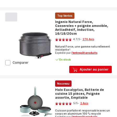
Top Ventes
Ingenio Natural Force,
Casseroles + poignée amovible,
Antiadhésif, Induction,
16/18/20cm
Note
4.7
/5
-
276 Avis
ratings.4.7
Natural Force, une gamme naturellement
résistante !
Expédié par
l’entrepôt produits
En stock
Ingenio
Comparer
Natural
Ajouter au panier
Force,
Casseroles
+
poignée
Nouveau
amovible,
Halo Eucalyptus, Batterie de
Antiadhésif,
cuisine 15 pièces, Poignée
Induction,
assortie, Empilable
Note
16/18/20cm
5
/5
-
2 Avis
Avis
Cuisson parfaite et responsable avec un
5
corps en aluminium 100 % recyclé
Expédié par
l’entrepôt produits