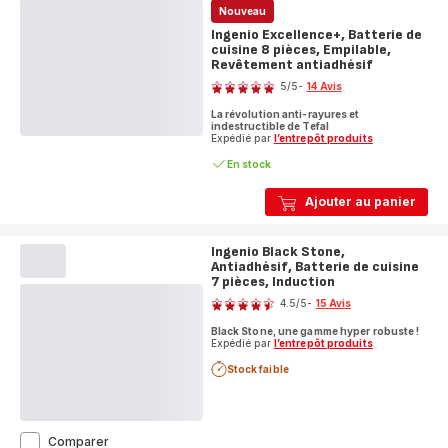
Nouveau
Ingenio Excellence+, Batterie de
cuisine 8 pièces, Empilable,
Revêtement antiadhésif
Note
5
/5
-
14 Avis
Avis
La révolution anti-rayures et
5
indestructible de Tefal
étoiles
Expédié par
l’entrepôt produits
(moyenne)
En stock
Ajouter au panier
Ingenio Black Stone,
Antiadhésif, Batterie de cuisine
7 pièces, Induction
Note
4.5
/5
-
15 Avis
ratings.4.5
Black Stone, une gamme hyper robuste !
Expédié par
l’entrepôt produits
Stock faible
Ingenio
Comparer