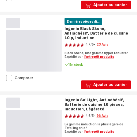
Black
Ajouter au panier
Stone,
Antiadhésif,
Batterie
Dernières pièces di...
de
cuisine
Ingenio Black Stone,
7
Antiadhésif, Batterie de cuisine
pièces,
10 p, Induction
Note
Induction
4.7
/5
-
23 Avis
ratings.4.7
Black Stone, une gamme hyper robuste !
Expédié par
l’entrepôt produits
En stock
Ingenio
Comparer
Black
Ajouter au panier
Stone,
Antiadhésif,
Batterie
Ingenio So'Light, Antiadhésif,
de
Batterie de cuisine 16 pièces,
cuisine
Induction, Légèreté
Note
10
4.6
/5
-
96 Avis
p,
ratings.4.6
Induction
La gamme induction la plus légère de
Tefal Ingenio !
Expédié par
l’entrepôt produits