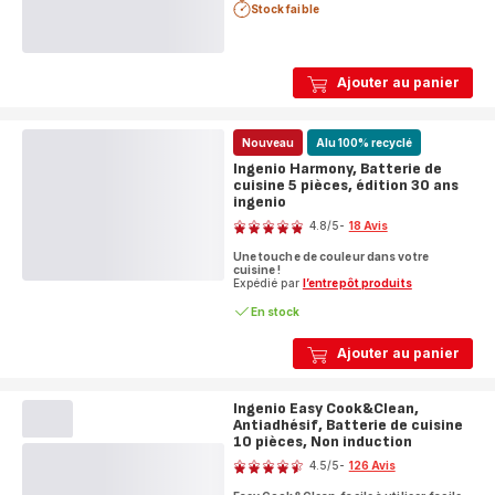
Stock faible
Ajouter au panier
Nouveau
Alu 100% recyclé
Ingenio Harmony, Batterie de
cuisine 5 pièces, édition 30 ans
ingenio
Note
4.8
/5
-
18 Avis
ratings.4.8
Une touche de couleur dans votre
cuisine !
Expédié par
l’entrepôt produits
En stock
Ajouter au panier
Ingenio Easy Cook&Clean,
Antiadhésif, Batterie de cuisine
10 pièces, Non induction
Note
4.5
/5
-
126 Avis
ratings.4.5