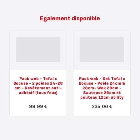
Egalement disponible
Pack web - Tefal x
Pack web - Set Tefal x
Bocuse - 2 poêles 24-28
Bocuse - Poêle 24cm &
cm - Revêtement anti-
28cm- Wok 28cm -
adhésif (tous feux)
Sauteuse 26cm et
couteau 12cm utility
99,99 €
235,00 €
Voir
Voir
plus...
plus...
-
-
Pack
Pack
web
web
-
-
Tefal
Set