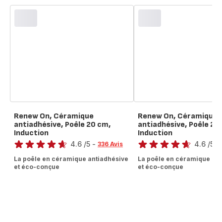
Renew On, Céramique
Renew On, Céramique
antiadhésive, Poêle 20 cm,
antiadhésive, Poêle 28
Induction
Induction
Note
Note
4.6
/5
-
4.6
/5
-
336 Avis
ratings.4.6
ratings.4.6
La poêle en céramique antiadhésive
La poêle en céramique ant
et éco-conçue
et éco-conçue