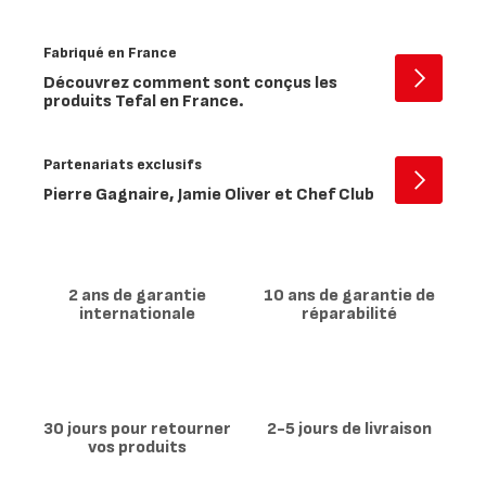
Des
années
Fabriqué en France
d'expér
Découvrez comment sont conçus les
Ouvrir
produits Tefal en France.
-
Fabriqué
en
Partenariats exclusifs
France
Ouvrir
Pierre Gagnaire, Jamie Oliver et Chef Club
-
Partenar
exclusif
2 ans de garantie
10 ans de garantie de
internationale
réparabilité
30 jours pour retourner
2-5 jours de livraison
vos produits