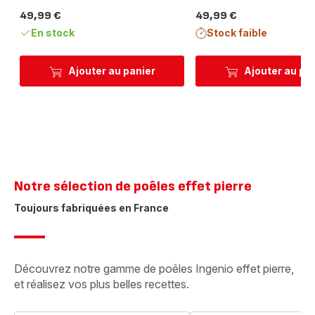
49,99 €
49,99 €
Prix
Prix
En stock
Stock faible
Ajouter au panier
Ajouter au pa
Notre sélection de poêles effet pierre​
Toujours fabriquées en France​
Découvrez notre gamme de poêles Ingenio effet pierre,
et réalisez vos plus belles recettes.​