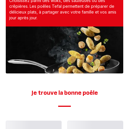
Choisissez parmi des woks, des sauteuses ou des
crêpières. Les poêles Tefal permettent de préparer de
délicieux plats, à partager avec votre famille et vos amis
jour après jour.
Je trouve la bonne poêle