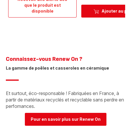
que le produit est
Unlimited,
disponible
Ajouter au pa
Lot
de
poêles
+
wok,
Antiadhésif,
Induction,
24/28cm
Connaissez-vous Renew On ? ​
+
28cm
La gamme de poêles et casseroles en céramique​
Et surtout, éco-responsable ! Fabriquées en France, à
partir de matériaux recyclés et recyclable sans perdre en
perfomances. ​
Pour en savoir plus sur Renew On​