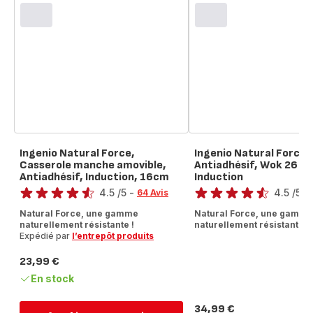
Ingenio Natural Force,
Ingenio Natural Force,
Casserole manche amovible,
Antiadhésif, Wok 26 c
Antiadhésif, Induction, 16cm
Induction
Note
Note
4.5
/5
-
4.5
/5
-
64 Avis
ratings.4.5
ratings.4.5
Natural Force, une gamme
Natural Force, une gamme
naturellement résistante !
naturellement résistante !
Expédié par
l’entrepôt produits
23,99 €
Prix
En stock
34,99 €