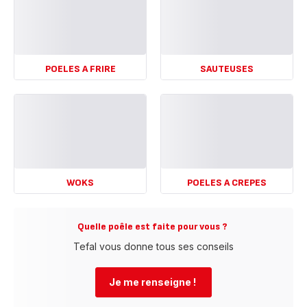
POELES A FRIRE
SAUTEUSES
Voir
Voir
plus...
plus...
-
-
POELES
SAUTEUSES
A
-
FRIRE
-
WOKS
POELES A CREPES
Voir
Voir
plus...
plus...
-
-
Quelle poêle est faite pour vous ? ​
WOKS
POELES
Tefal vous donne tous ses conseils​
-
A
CREPES
-
Je me renseigne ! ​