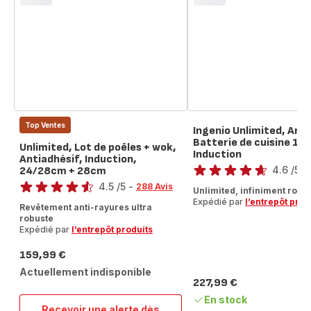
Top Ventes
Ingenio Unlimited, Anti
Batterie de cuisine 13 
Unlimited, Lot de poêles + wok,
Induction
Note
Antiadhésif, Induction,
4.6
/5
-
24/28cm + 28cm
Note
ratings.4.6
4.5
/5
-
288 Avis
Unlimited, infiniment robus
ratings.4.5
Expédié par
l’entrepôt prod
Revêtement anti-rayures ultra
robuste
Expédié par
l’entrepôt produits
159,99 €
Prix
Actuellement indisponible
227,99 €
Prix
En stock
Recevoir une alerte dès