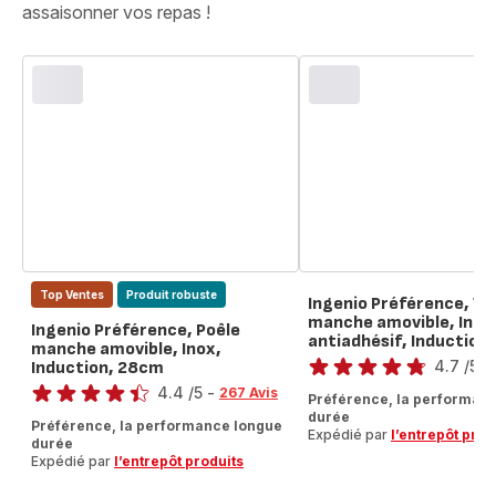
assaisonner vos repas !​
Top Ventes
Produit robuste
Ingenio Préférence, W
manche amovible, Inox
Ingenio Préférence, Poêle
antiadhésif, Induction
Note
manche amovible, Inox,
4.7
/5
-
Induction, 28cm
Note
ratings.4.7
4.4
/5
-
267 Avis
Préférence, la performan
ratings.4.4
durée
Préférence, la performance longue
Expédié par
l’entrepôt prod
durée
Expédié par
l’entrepôt produits