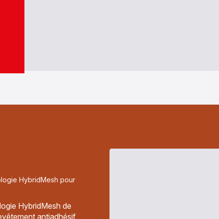
nologie HybridMesh pour
ologie HybridMesh de
 revêtement antiadhésif