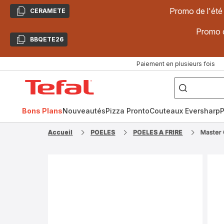
Promo de l'été
CERAMETE
Copier
Promo d
BBQETE26
Copier
Paiement en plusieurs fois
["Poêles
inox,
Accueil
Cake
Factory,
Tefal
Planchas,
Céramique..."]
Bons Plans
Nouveautés
Pizza Pronto
Couteaux Eversharp
P
Accueil
POELES
POELES A FRIRE
Master 