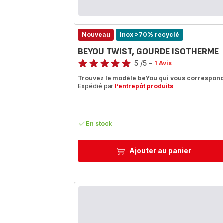
Nouveau
Inox >70% recyclé
BEYOU TWIST, GOURDE ISOTHERME
Note
5
/5
-
1 Avis
Avis
Trouvez le modèle beYou qui vous correspond
5
Expédié par
l’entrepôt produits
étoiles
(moyenne)
En stock
Ajouter au panier