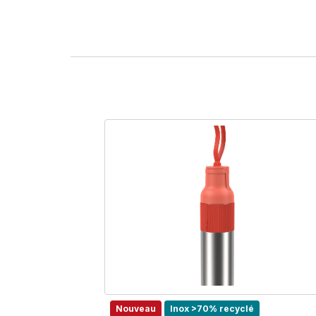
Nouveau
Inox >70% recyclé