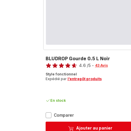
BLUDROP Gourde 0.5 L Noir
Note
4.6
/5
-
43 Avis
ratings.4.6
Style fonctionnel
Expédié par
l’entrepôt produits
En stock
BLUDROP
Comparer
Gourde
0.5
Ajouter au panier