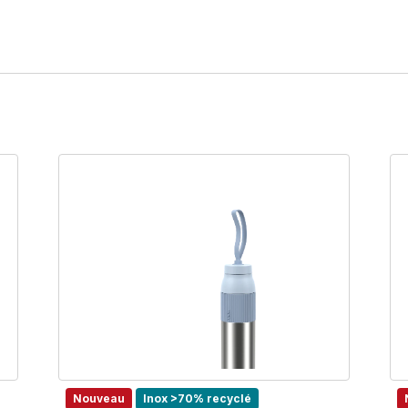
Nouveau
Inox >70% recyclé