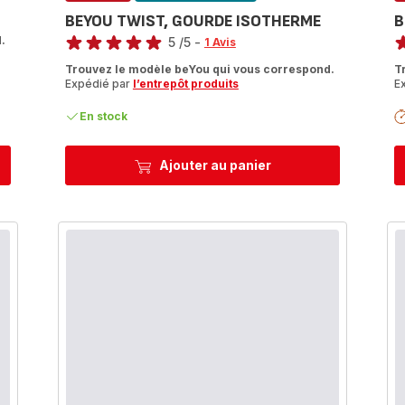
BEYOU TWIST, GOURDE ISOTHERME
B
Note
No
.
5
/5
-
1 Avis
Avis
A
Trouvez le modèle beYou qui vous correspond.
T
5
5
Expédié par
l’entrepôt produits
E
étoiles
ét
(moyenne)
(
En stock
Ajouter au panier