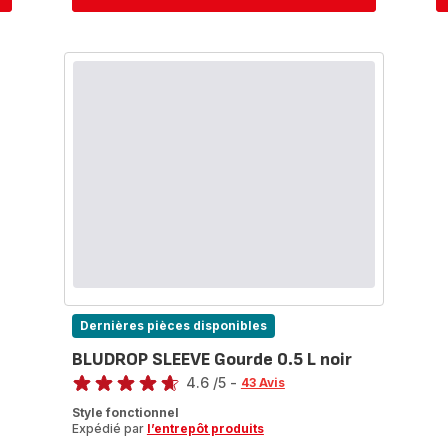
Acier
inoxydable,
Boissons
chaudes
12h
et
froides
24h,
Bleu
Dernières pièces disponibles
BLUDROP SLEEVE Gourde 0.5 L noir
Note
4.6
/5
-
43 Avis
ratings.4.6
Style fonctionnel
Expédié par
l’entrepôt produits