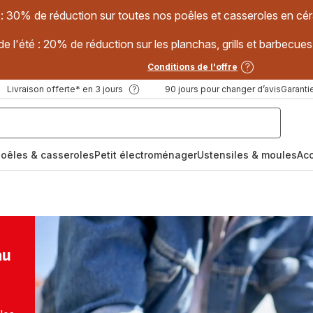
 : 30% de réduction sur toutes nos poêles et casseroles en
e l'été : 20% de réduction sur les planchas, grills et barbec
Conditions de l'offre
Livraison offerte* en 3 jours
90 jours pour changer d’avis
Garantie
oêles & casseroles
Petit électroménager
Ustensiles & moules
Ac
au