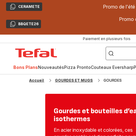
Promo de l'été
CERAMETE
Copier
Promo d
BBQETE26
Copier
Paiement en plusieurs fois
["Poêles
inox,
Accueil
Cake
Factory,
Tefal
Planchas,
Céramique..."]
Bons Plans
Nouveautés
Pizza Pronto
Couteaux Eversharp
P
Accueil
GOURDES ET MUGS
GOURDES
Gourdes et bouteilles d’e
isothermes
En acier inoxydable et colorées, ces