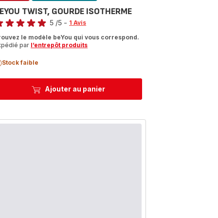
EYOU TWIST, GOURDE ISOTHERME
te
5
/5
-
1 Avis
vis
rouvez le modèle beYou qui vous correspond.
xpédié par
l’entrepôt produits
oiles
moyenne)
Stock faible
Ajouter au panier