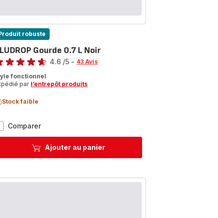
Produit robuste
LUDROP Gourde 0.7 L Noir
te
4.6
/5
-
43 Avis
tings.4.6
tyle fonctionnel
xpédié par
l’entrepôt produits
Stock faible
BLUDROP
Comparer
Gourde
0.7
Ajouter au panier
L
Noir