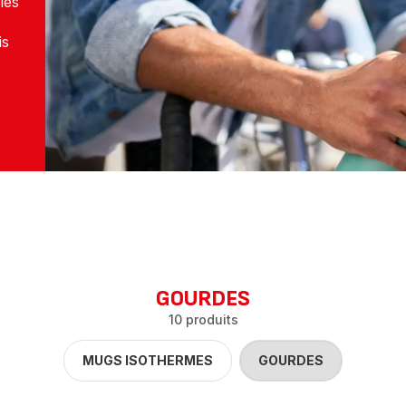
les
is
GOURDES
10 produits
MUGS ISOTHERMES
GOURDES