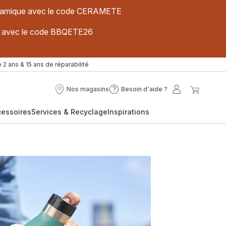
 céramique avec le code CERAMETE
ues avec le code BBQETE26
 2 ans & 15 ans de réparabilité
Nos magasins
Besoin d'aide ?
Nos
Besoin
Mon
Mon
magasins
d'aide
compte
panier
cessoires
Services & Recyclage
Inspirations
?