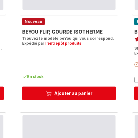
Nouveau
BEYOU FLIP, GOURDE ISOTHERME
B
No
Trouvez le modèle beYou qui vous correspond.
Expédié par
l’entrepôt produits
ra
.
S
E
En stock
Ajouter au panier