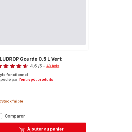
LUDROP Gourde 0.5 L Vert
te
4.6
/5
-
43 Avis
tings.4.6
tyle fonctionnel
xpédié par
l’entrepôt produits
Stock faible
BLUDROP
Comparer
Gourde
0.5
Ajouter au panier