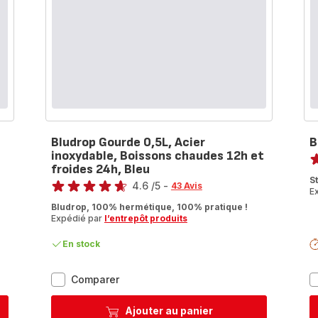
Bludrop Gourde 0,5L, Acier
B
No
inoxydable, Boissons chaudes 12h et
froides 24h, Bleu
ra
Note
S
4.6
/5
-
43 Avis
E
ratings.4.6
Bludrop, 100% hermétique, 100% pratique !
Expédié par
l’entrepôt produits
En stock
Bludrop
Comparer
Gourde
0,5L,
Ajouter au panier