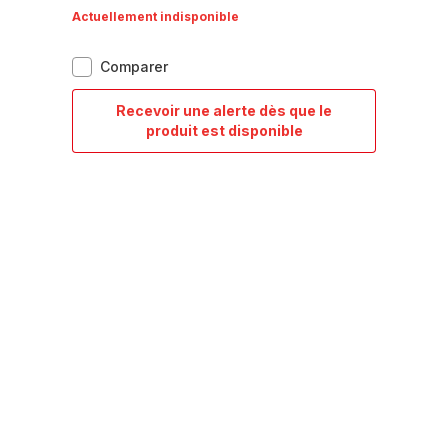
Actuellement indisponible
BLUDROP
Comparer
SLEEVE
Gourde
Recevoir une alerte dès que le
0.5
BLUDROP
produit est disponible
L
SLEEVE
noir
Gourde
0.5
L
noir