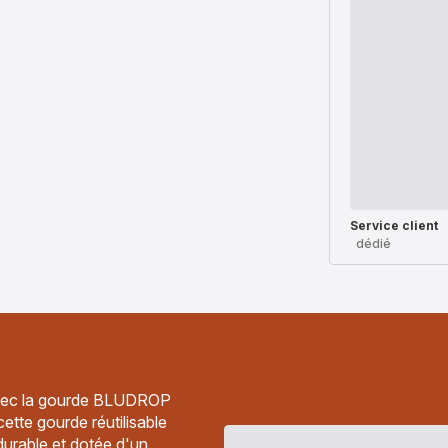
Service client
dédié
 avec la gourde BLUDROP
 cette gourde réutilisable
durable et dotée d'un