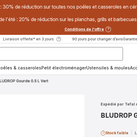
 : 30% de réduction sur toutes nos poêles et casseroles en
e l'été : 20% de réduction sur les planchas, grills et barbec
Conditions de l'offre
Livraison offerte* en 3 jours
90 jours pour changer d’avis
Garantie
oêles & casseroles
Petit électroménager
Ustensiles & moules
Ac
LUDROP Gourde 0.5 L Vert
Expédié par Tefal 
BLUDROP Go
Stock faible
|
L