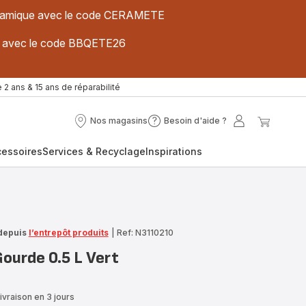
 céramique avec le code CERAMETE
ues avec le code BBQETE26
 2 ans & 15 ans de réparabilité
Nos magasins
Besoin d'aide ?
Nos
Besoin
Mon
Mon
magasins
d'aide
compte
panier
cessoires
Services & Recyclage
Inspirations
?
depuis
l’entrepôt produits
|
Ref: N3110210
urde 0.5 L Vert
ivraison en 3 jours