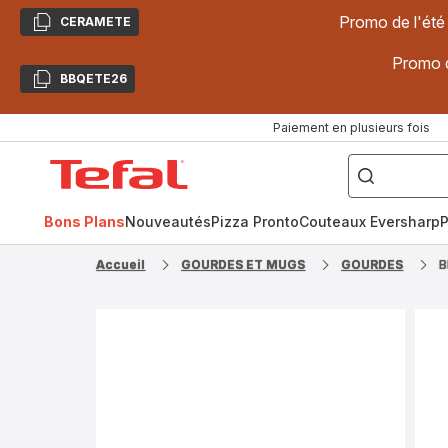
Promo de l'été
CERAMETE
Copier
Promo d
BBQETE26
Copier
Paiement en plusieurs fois
["Poêles
inox,
Accueil
Cake
Factory,
Tefal
Planchas,
Céramique..."]
Bons Plans
Nouveautés
Pizza Pronto
Couteaux Eversharp
P
Accueil
GOURDES ET MUGS
GOURDES
B