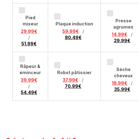
Pied
Presse
mixeur
Plaque induction
agrumes
29.99€
59.99€
/
14.99€
/
/
80.49€
29.99€
51.99€
Râpeur &
Sèche
éminceur
Robot pâtissier
cheveux
39.99€
37.99€
/
18.99€
/
/
70.99€
35.99€
54.49€