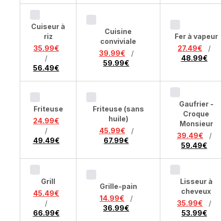
Cuiseur à
Cuisine
riz
Fer à vapeur
conviviale
35.99€
27.49€
/
39.99€
/
/
48.99€
59.99€
56.49€
Gaufrier -
Friteuse
Friteuse (sans
Croque
huile)
24.99€
Monsieur
/
45.99€
/
39.49€
/
49.49€
67.99€
59.49€
Grill
Lisseur à
Grille-pain
cheveux
45.49€
14.99€
/
/
35.99€
/
36.99€
66.99€
53.99€