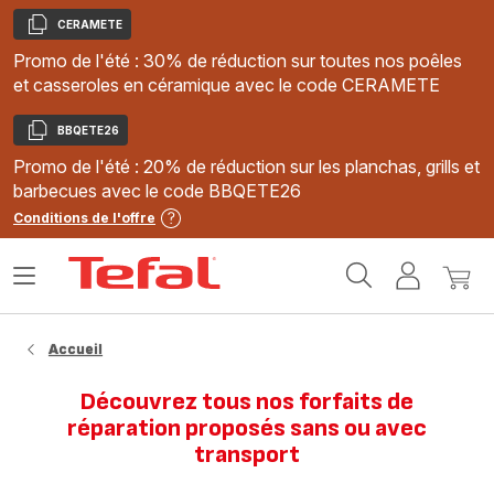
CERAMETE
Copier
Promo de l'été : 30% de réduction sur toutes nos poêles
et casseroles en céramique avec le code CERAMETE
BBQETE26
Copier
Promo de l'été : 20% de réduction sur les planchas, grills et
barbecues avec le code BBQETE26
Conditions de l'offre
Accueil
Ouvrir
Mon
Mon
Tefal
le
compte
panie
menu
Accueil
Découvrez tous nos forfaits de
réparation proposés sans ou avec
transport