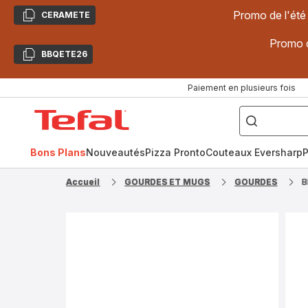
Promo de l'été
CERAMETE
Copier
Promo d
BBQETE26
Copier
Paiement en plusieurs fois
["Poêles
inox,
Accueil
Cake
Factory,
Tefal
Planchas,
Céramique..."]
Bons Plans
Nouveautés
Pizza Pronto
Couteaux Eversharp
P
Accueil
GOURDES ET MUGS
GOURDES
B