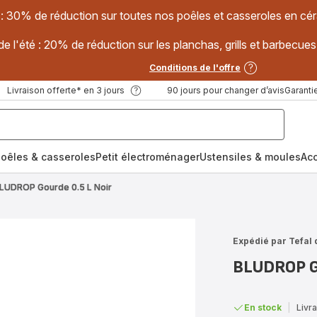
 : 30% de réduction sur toutes nos poêles et casseroles en
e l'été : 20% de réduction sur les planchas, grills et barbec
Conditions de l'offre
Livraison offerte* en 3 jours
90 jours pour changer d’avis
Garantie
oêles & casseroles
Petit électroménager
Ustensiles & moules
Ac
LUDROP Gourde 0.5 L Noir
Expédié par Tefal 
BLUDROP Go
En stock
|
Livra