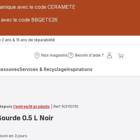
 céramique avec le code CERAMETE
ues avec le code BBQETE26
 2 ans & 15 ans de réparabilité
Nos magasins
Besoin d'aide ?
Nos
Besoin
Mon
Mon
magasins
d'aide
compte
panier
cessoires
Services & Recyclage
Inspirations
?
depuis
l’entrepôt produits
|
Ref: N3110110
urde 0.5 L Noir
ison en 3 jours