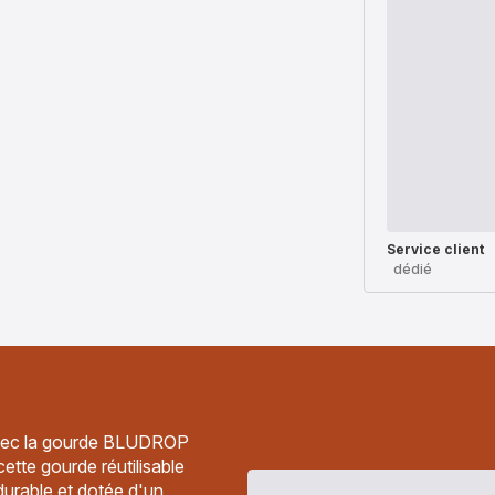
Service client
dédié
 avec la gourde BLUDROP
 cette gourde réutilisable
durable et dotée d'un