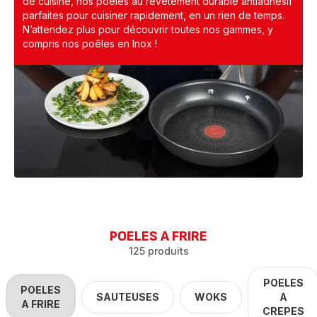
de cuisine, nos poêles au revêtement durable antiadhésif
parfaites pour cuisiner rapidement, en un rien de temps.
N’attendez plus pour découvrir toutes nos gammes, y
compris nos poêles en Inox !
POELES A FRIRE
125 produits
POELES
POELES
SAUTEUSES
WOKS
A
A FRIRE
CREPES