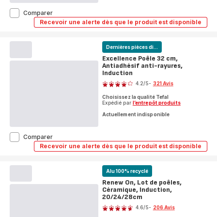
Renew
Comparer
On,
Recevoir une alerte dès que le produit est disponible
Renew
Poêle,
On,
Céramique,
Poêle,
Induction,
Céramique,
Dernières pièces di...
32cm
Induction,
Excellence Poêle 32 cm,
32cm
Antiadhésif anti-rayures,
Induction
Note
4.2
/5
-
321 Avis
ratings.4.2
Choisissez la qualité Tefal
Expédié par
l’entrepôt produits
Actuellement indisponible
Excellence
Comparer
Poêle
Recevoir une alerte dès que le produit est disponible
Excellence
32
Poêle
cm,
32
Antiadhésif
cm,
Alu 100% recyclé
anti-
Antiadhésif
Renew On, Lot de poêles,
anti-
rayures,
Céramique, Induction,
rayures,
Induction
Induction
20/24/28cm
Note
4.6
/5
-
206 Avis
ratings.4.6