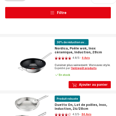
Filtre
30% de réduction av...
Nordica, Poêle wok, Inox
céramique, Induction, 28cm
Note
4.8
/5
-
6 Avis
ratings.4.8
Cuisiner plus sainement. Vivre avec style.
Expédié par
l’entrepôt produits
En stock
Ajouter au panier
Produit robuste
Duetto On, Lot de poêles, Inox,
Induction, 24/28cm
Note
4.3
/5
-
84 Avis