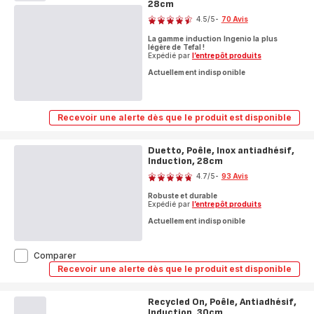
Induction,
24/28cm
28cm
Note
24/28cm
4.5
/5
-
70 Avis
ratings.4.5
La gamme induction Ingenio la plus
légère de Tefal !
Expédié par
l’entrepôt produits
Actuellement indisponible
Recevoir une alerte dès que le produit est disponible
Ingenio
So'Light,
Poêle
Duetto, Poêle, Inox antiadhésif,
manche
Induction, 28cm
amovible,
Note
Antiadhésif,
4.7
/5
-
93 Avis
Induction,
ratings.4.7
28cm
Robuste et durable
Expédié par
l’entrepôt produits
Actuellement indisponible
Duetto,
Comparer
Poêle,
Recevoir une alerte dès que le produit est disponible
Duetto,
Inox
Poêle,
antiadhésif,
Inox
Induction,
Recycled On, Poêle, Antiadhésif,
antiadhésif,
28cm
Induction, 30cm
Induction,
Note