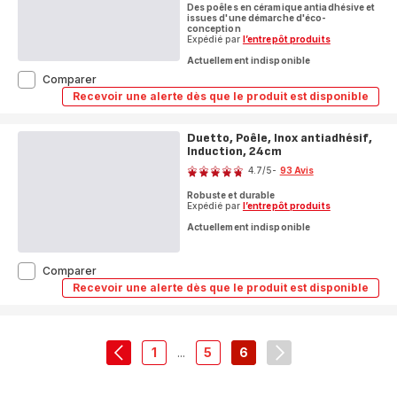
Des poêles en céramique antiadhésive et
issues d'une démarche d'éco-
conception
Expédié par
l’entrepôt produits
Actuellement indisponible
Renew
Comparer
On,
Recevoir une alerte dès que le produit est disponible
Renew
Lot
On,
de
Lot
poêles,
Duetto, Poêle, Inox antiadhésif,
de
Céramique,
Induction, 24cm
poêles,
Note
Céramique,
Induction,
4.7
/5
-
93 Avis
Induction,
20/24/28cm
ratings.4.7
20/24/28cm
Robuste et durable
Expédié par
l’entrepôt produits
Actuellement indisponible
Duetto,
Comparer
Poêle,
Recevoir une alerte dès que le produit est disponible
Duetto,
Inox
Poêle,
antiadhésif,
Inox
Induction,
antiadhésif,
24cm
Induction,
1
...
5
6
24cm
navigation.pagination.actions.prev
-
-
-
navigation.paginat
navigation.pagination.a11y.page
navigation.pagination.a11y.pa
navigation.pagination.a