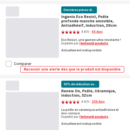
Eco
Resist,
Poêle
Dernières pièces di...
manche
Ingenio Eco Resist, Poêle
amovible,
profonde manche amovible,
Induction,
20cm
Antiadhésif, Induction, 26cm
Note
4.8
/5
-
45 Avis
ratings.4.8
Eco Resist, une gamme ultra résistante !
Expédié par
l’entrepôt produits
Actuellement indisponible
Ingenio
Comparer
Eco
Recevoir une alerte dès que le produit est disponible
Ingenio
Resist,
Eco
Poêle
Resist,
profonde
Poêle
30% de réduction av...
manche
profonde
Renew On, Poêle, Céramique,
manche
amovible,
Induction, 32cm
amovible,
Antiadhésif,
Note
Antiadhésif,
Induction,
4.6
/5
-
336 Avis
Induction,
26cm
ratings.4.6
26cm
La poêle en céramique antiadhésive et
éco-conçue
Expédié par
l’entrepôt produits
Actuellement indisponible