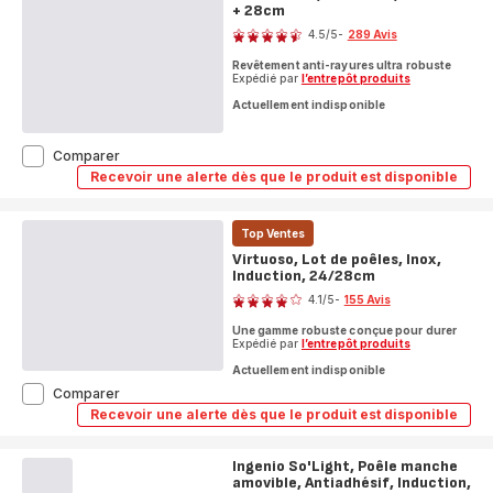
+ 28cm
Note
4.5
/5
-
289 Avis
ratings.4.5
Revêtement anti-rayures ultra robuste
Expédié par
l’entrepôt produits
Actuellement indisponible
Unlimited,
Comparer
Lot
Recevoir une alerte dès que le produit est disponible
Unlimited,
de
Lot
poêles
de
+
poêles
Top Ventes
wok,
+
Virtuoso, Lot de poêles, Inox,
wok,
Antiadhésif,
Induction, 24/28cm
Antiadhésif,
Induction,
Note
Induction,
24/28cm
4.1
/5
-
155 Avis
24/28cm
+
ratings.4.1
+
28cm
Une gamme robuste conçue pour durer
28cm
Expédié par
l’entrepôt produits
Actuellement indisponible
Virtuoso,
Comparer
Lot
Recevoir une alerte dès que le produit est disponible
Virtuoso,
de
Lot
poêles,
de
Inox,
Ingenio So'Light, Poêle manche
poêles,
Induction,
amovible, Antiadhésif, Induction,
Inox,