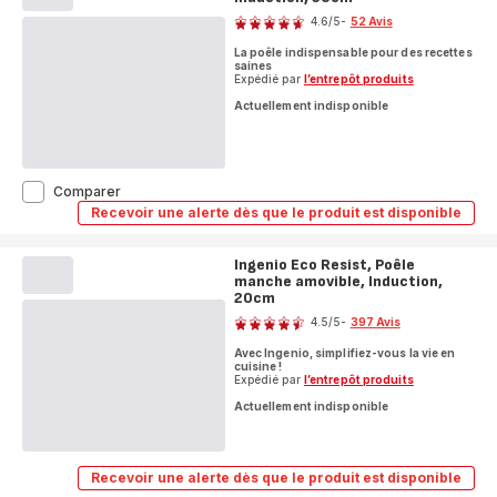
28cm
4.6
/5
-
52 Avis
ratings.4.6
La poêle indispensable pour des recettes
saines
Expédié par
l’entrepôt produits
Actuellement indisponible
Recycled
Comparer
On,
Recevoir une alerte dès que le produit est disponible
Recycled
Poêle,
On,
Antiadhésif,
Poêle,
Induction,
Ingenio Eco Resist, Poêle
Antiadhésif,
30cm
manche amovible, Induction,
Induction,
30cm
20cm
Note
4.5
/5
-
397 Avis
ratings.4.5
Avec Ingenio, simplifiez-vous la vie en
cuisine !
Expédié par
l’entrepôt produits
Actuellement indisponible
Recevoir une alerte dès que le produit est disponible
Ingenio