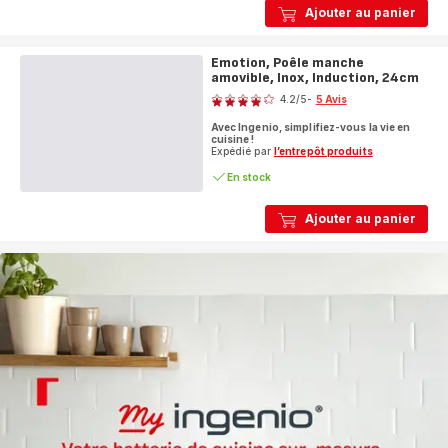
Ajouter au panier
Emotion, Poêle manche
amovible, Inox, Induction, 24cm
Note
4.2
/5
-
5 Avis
ratings.4.2
Avec Ingenio, simplifiez-vous la vie en
cuisine !
Expédié par
l’entrepôt produits
En stock
Ajouter au panier