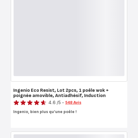
Ingenio Eco Resist, Lot 2pcs, 1 poêle wok +
poignée amovible, Antiadhésif, Induction
Note
4.6
/5
-
548 Avis
ratings.4.6
Ingenio, bien plus qu’une poêle !