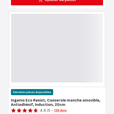
Dernières pièces disponibles
Ingenio Eco Resist, Casserole manche amovible,
Antiadhésif, Induction, 20cm
Note
4.6
/5
-
139 Avis