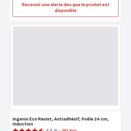
Recevoir une alerte dès que le produit est
Ingenio
disponible
Eco
Resist,
Poêle
profonde
manche
amovible,
Antiadhésif,
Induction,
26cm
Ingenio Eco Resist, Antiadhésif, Poêle 24 cm,
Induction
Note
4.5
/5
-
397 Avis