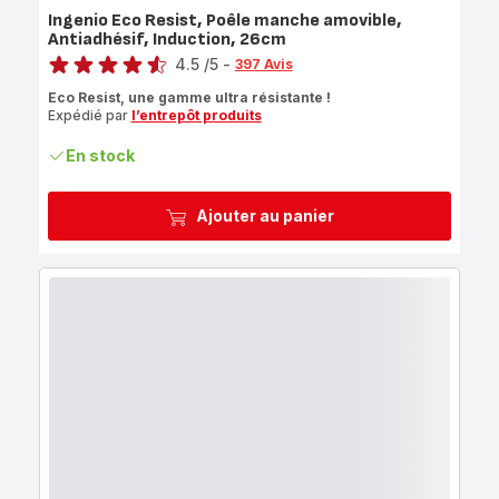
Ingenio Eco Resist, Poêle manche amovible,
Antiadhésif, Induction, 26cm
Note
4.5
/5
-
397 Avis
ratings.4.5
Eco Resist, une gamme ultra résistante !
Expédié par
l’entrepôt produits
En stock
Ajouter au panier