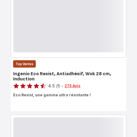
Top Ventes
Ingenio Eco Resist, Antiadhésif, Wok 28 cm,
Induction
Note
4.5
/5
-
275 Avis
ratings.4.5
Eco Resist, une gamme ultra résistante !