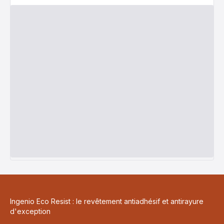
Ingenio Eco Resist : le revêtement antiadhésif et antirayure
d'exception