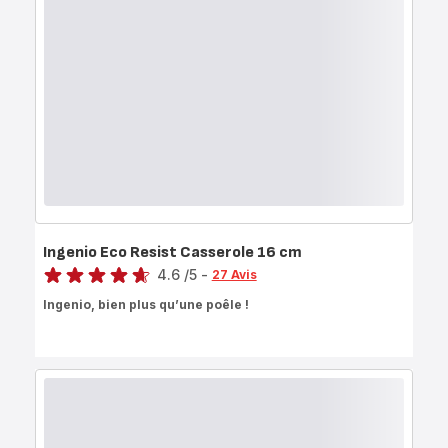
Ingenio Eco Resist Casserole 16 cm
Note
4.6
/5
-
27 Avis
ratings.4.6
Ingenio, bien plus qu’une poêle !