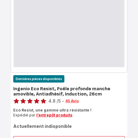
Dernières pièces disponibles
Ingenio Eco Resist, Poêle profonde manche
amovible, Antiadhésif, Induction, 26cm
Note
4.8
/5
-
45 Avis
ratings.4.8
Eco Resist, une gamme ultra résistante !
Expédié par
l’entrepôt produits
Actuellement indisponible