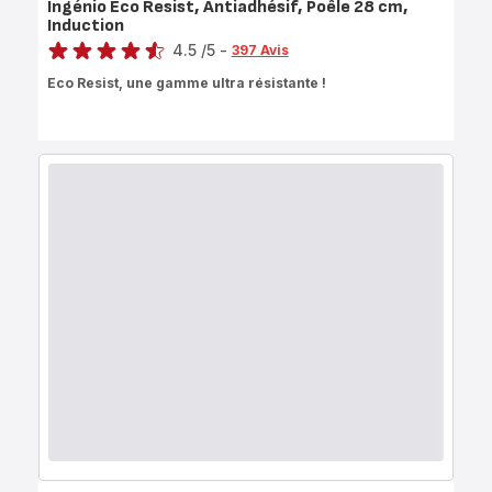
Ingénio Eco Resist, Antiadhésif, Poêle 28 cm,
Induction
Note
4.5
/5
-
397 Avis
ratings.4.5
Eco Resist, une gamme ultra résistante !