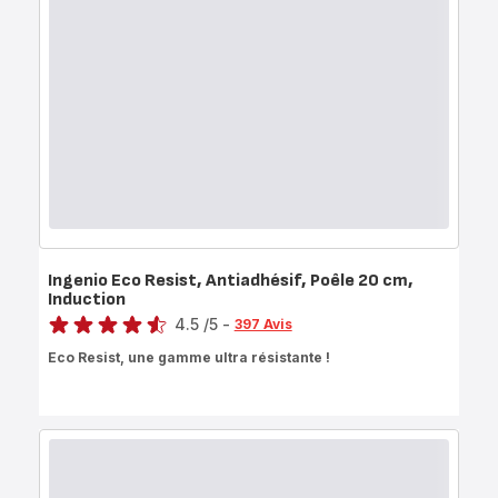
Ingenio Eco Resist, Antiadhésif, Poêle 20 cm,
Induction
Note
4.5
/5
-
397 Avis
ratings.4.5
Eco Resist, une gamme ultra résistante !