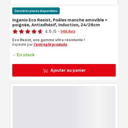
Dernières pièces disponibles
Ingenio Eco Resist, Poêles manche amovible +
poignée, Antiadhésif, Induction, 24/28cm
Note
4.6
/5
-
548 Avis
ratings.4.6
Eco Resist, une gamme ultra résistante !
Expédié par
l’entrepôt produits
En stock
Ajouter au panier