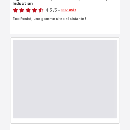
Induction
Note
4.5
/5
-
397 Avis
ratings.4.5
Eco Resist, une gamme ultra résistante !