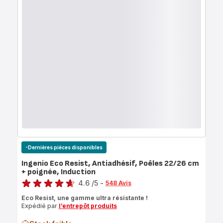
-Dernières pièces disponibles
Ingenio Eco Resist, Antiadhésif, Poêles 22/26 cm
+ poignée, Induction
Note
4.6
/5
-
548 Avis
ratings.4.6
Eco Resist, une gamme ultra résistante !
Expédié par
l’entrepôt produits