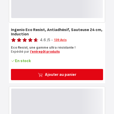
Ingenio Eco Resist, Antiadhésif, Sauteuse 24 cm,
Induction
Note
4.6
/5
-
139 Avis
ratings.4.6
Eco Resist, une gamme ultra résistante !
Expédié par
l’entrepôt produits
En stock
Ajouter au panier