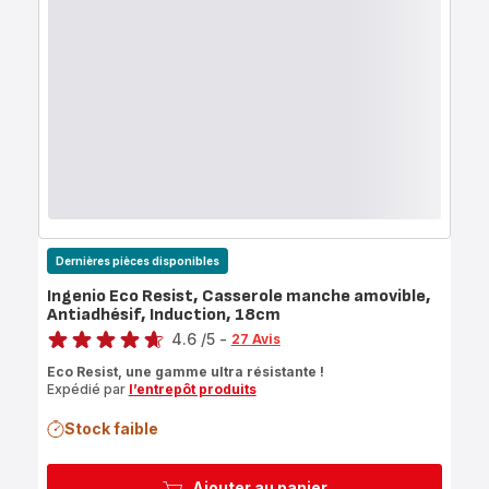
Dernières pièces disponibles
Ingenio Eco Resist, Casserole manche amovible,
Antiadhésif, Induction, 18cm
Note
4.6
/5
-
27 Avis
ratings.4.6
Eco Resist, une gamme ultra résistante !
Expédié par
l’entrepôt produits
Stock faible
Ajouter au panier