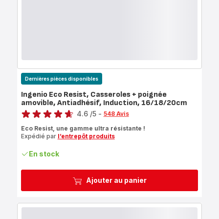
Dernières pièces disponibles
Ingenio Eco Resist, Casseroles + poignée
amovible, Antiadhésif, Induction, 16/18/20cm
Note
4.6
/5
-
548 Avis
ratings.4.6
Eco Resist, une gamme ultra résistante !
Expédié par
l’entrepôt produits
En stock
Ajouter au panier