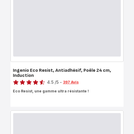
Antiadhésif,
Induction,
26cm
Ingenio Eco Resist, Antiadhésif, Poêle 24 cm,
Induction
Note
4.5
/5
-
397 Avis
ratings.4.5
Eco Resist, une gamme ultra résistante !