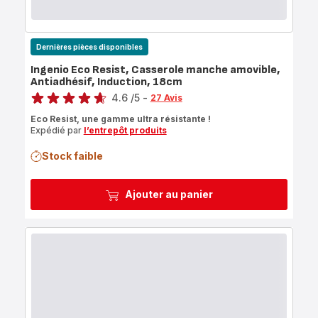
Dernières pièces disponibles
Ingenio Eco Resist, Casserole manche amovible,
Antiadhésif, Induction, 18cm
Note
4.6
/5
-
27 Avis
ratings.4.6
Eco Resist, une gamme ultra résistante !
Expédié par
l’entrepôt produits
Stock faible
Ajouter au panier