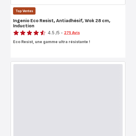
Top Ventes
Ingenio Eco Resist, Antiadhésif, Wok 28 cm,
Induction
Note
4.5
/5
-
275 Avis
ratings.4.5
Eco Resist, une gamme ultra résistante !