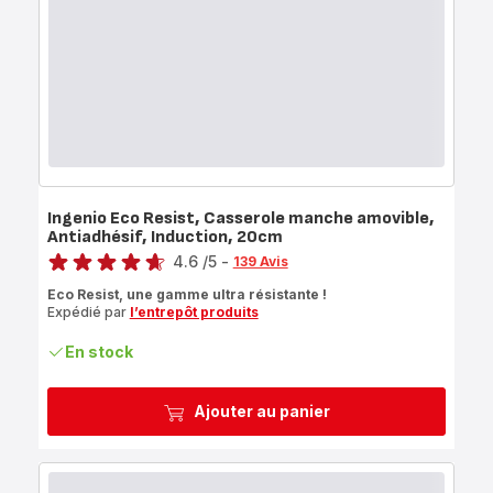
Ingenio Eco Resist, Casserole manche amovible,
Antiadhésif, Induction, 20cm
Note
4.6
/5
-
139 Avis
ratings.4.6
Eco Resist, une gamme ultra résistante !
Expédié par
l’entrepôt produits
En stock
Ajouter au panier