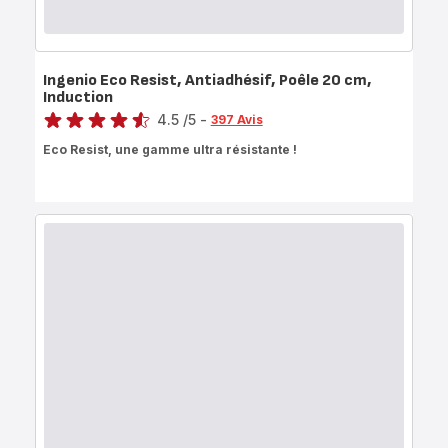
Ingenio Eco Resist, Antiadhésif, Poêle 20 cm,
Induction
Note
4.5
/5
-
397 Avis
ratings.4.5
Eco Resist, une gamme ultra résistante !