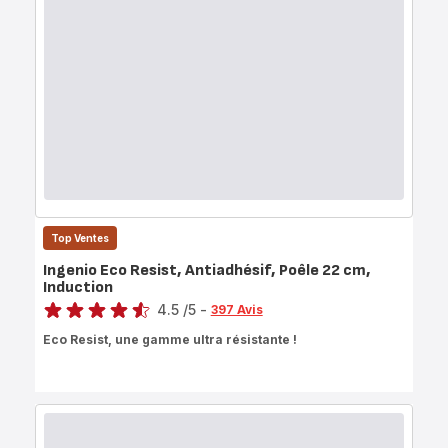
Top Ventes
Ingenio Eco Resist, Antiadhésif, Poêle 22 cm,
Induction
Note
4.5
/5
-
397 Avis
ratings.4.5
Eco Resist, une gamme ultra résistante !