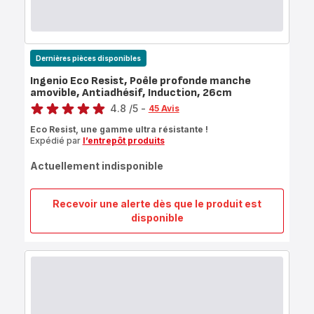
Dernières pièces disponibles
Ingenio Eco Resist, Poêle profonde manche
amovible, Antiadhésif, Induction, 26cm
Note
4.8
/5
-
45 Avis
ratings.4.8
Eco Resist, une gamme ultra résistante !
Expédié par
l’entrepôt produits
Actuellement indisponible
Recevoir une alerte dès que le produit est
Ingenio
disponible
Eco
Resist,
Poêle
profonde
manche
amovible,