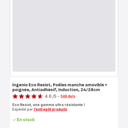
Ingenio Eco Resist, Poêles manche amovible +
poignée, Antiadhésif, Induction, 24/28cm
Note
4.6
/5
-
548 Avis
ratings.4.6
Eco Resist, une gamme ultra résistante !
Expédié par
l’entrepôt produits
En stock