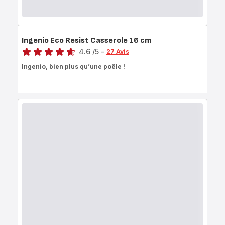
Ingenio Eco Resist Casserole 16 cm
Note
4.6
/5
-
27 Avis
ratings.4.6
Ingenio, bien plus qu’une poêle !