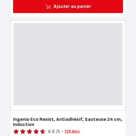
Ajouter au panier
Ingenio Eco Resist, Antiadhésif, Sauteuse 24 cm,
Induction
Note
4.6
/5
-
139 Avis