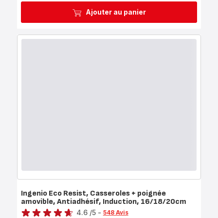
Ajouter au panier
Ingenio Eco Resist, Casseroles + poignée
amovible, Antiadhésif, Induction, 16/18/20cm
Note
4.6
/5
-
548 Avis