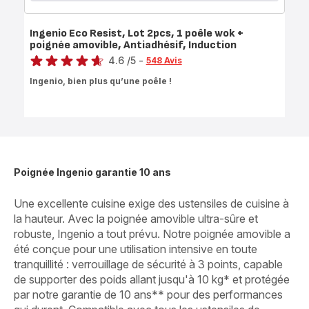
Ingenio Eco Resist, Lot 2pcs, 1 poêle wok +
poignée amovible, Antiadhésif, Induction
Note
4.6
/5
-
548 Avis
ratings.4.6
Ingenio, bien plus qu’une poêle !
Poignée Ingenio garantie 10 ans
Une excellente cuisine exige des ustensiles de cuisine à
la hauteur. Avec la poignée amovible ultra-sûre et
robuste, Ingenio a tout prévu. Notre poignée amovible a
été conçue pour une utilisation intensive en toute
tranquillité : verrouillage de sécurité à 3 points, capable
de supporter des poids allant jusqu'à 10 kg* et protégée
par notre garantie de 10 ans** pour des performances