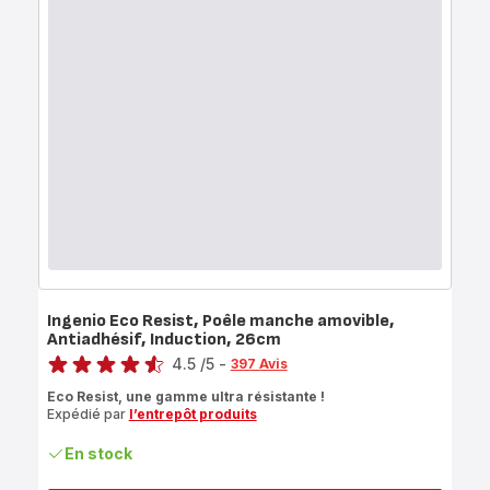
Ingenio Eco Resist, Poêle manche amovible,
Antiadhésif, Induction, 26cm
Note
4.5
/5
-
397 Avis
ratings.4.5
Eco Resist, une gamme ultra résistante !
Expédié par
l’entrepôt produits
En stock