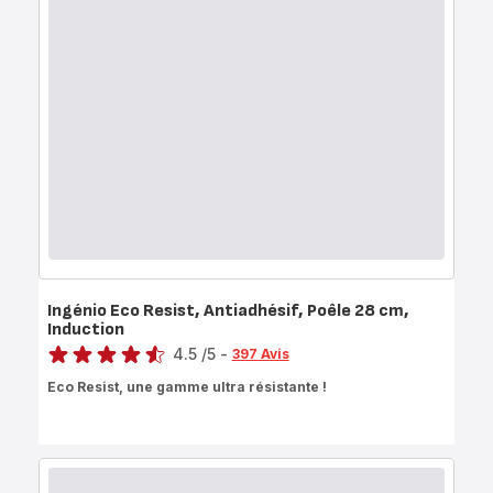
Ingénio Eco Resist, Antiadhésif, Poêle 28 cm,
Induction
Note
4.5
/5
-
397 Avis
ratings.4.5
Eco Resist, une gamme ultra résistante !