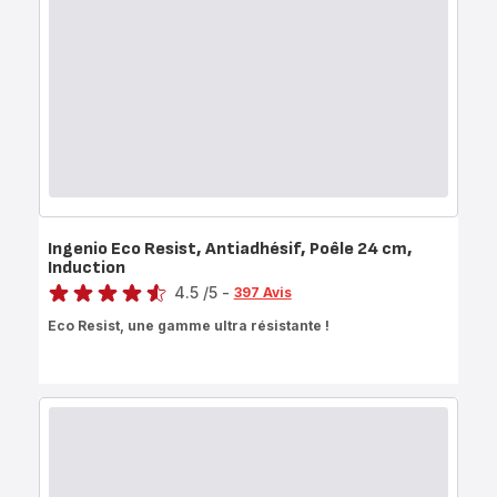
Induction,
26cm
Ingenio Eco Resist, Antiadhésif, Poêle 24 cm,
Induction
Note
4.5
/5
-
397 Avis
ratings.4.5
Eco Resist, une gamme ultra résistante !