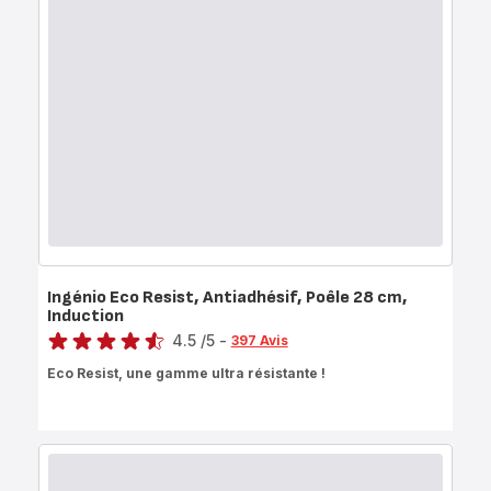
Ingénio Eco Resist, Antiadhésif, Poêle 28 cm,
Induction
Note
4.5
/5
-
397 Avis
ratings.4.5
Eco Resist, une gamme ultra résistante !