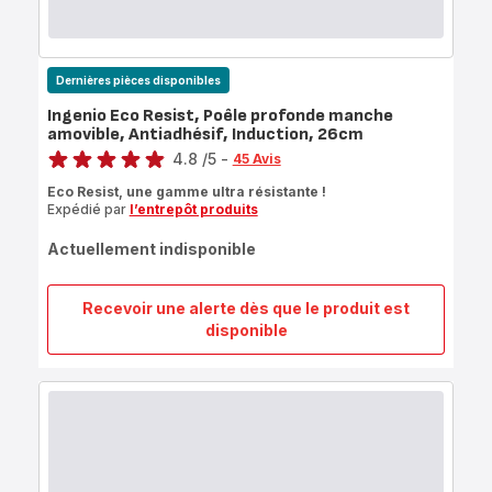
Dernières pièces disponibles
Ingenio Eco Resist, Poêle profonde manche
amovible, Antiadhésif, Induction, 26cm
Note
4.8
/5
-
45 Avis
ratings.4.8
Eco Resist, une gamme ultra résistante !
Expédié par
l’entrepôt produits
Actuellement indisponible
Recevoir une alerte dès que le produit est
Ingenio
disponible
Eco
Resist,
Poêle
profonde
manche
amovible,
Antiadhésif,