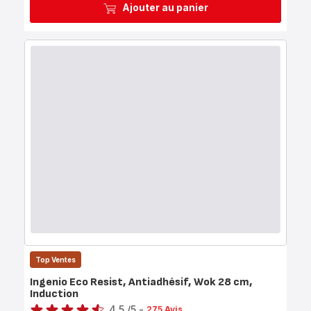
Ajouter au panier
Top Ventes
Ingenio Eco Resist, Antiadhésif, Wok 28 cm,
Induction
Note
4.5
/5
-
275 Avis