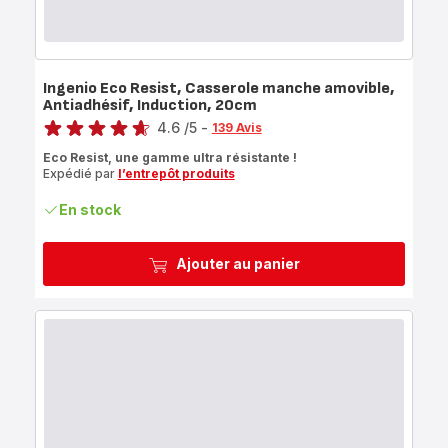
Ingenio Eco Resist, Casserole manche amovible,
Antiadhésif, Induction, 20cm
Note
4.6
/5
-
139 Avis
ratings.4.6
Eco Resist, une gamme ultra résistante !
Expédié par
l’entrepôt produits
En stock
Ajouter au panier