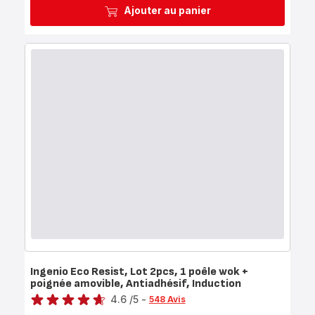
Ajouter au panier
Ingenio Eco Resist, Lot 2pcs, 1 poêle wok +
poignée amovible, Antiadhésif, Induction
Note
4.6
/5
-
548 Avis
ratings.4.6