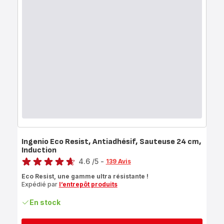
Ingenio Eco Resist, Antiadhésif, Sauteuse 24 cm,
Induction
Note
4.6
/5
-
139 Avis
ratings.4.6
Eco Resist, une gamme ultra résistante !
Expédié par
l’entrepôt produits
En stock