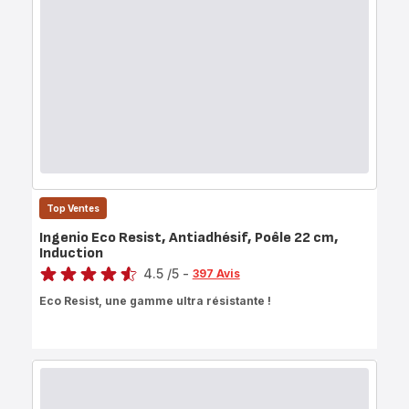
Top Ventes
Ingenio Eco Resist, Antiadhésif, Poêle 22 cm,
Induction
Note
4.5
/5
-
397 Avis
ratings.4.5
Eco Resist, une gamme ultra résistante !