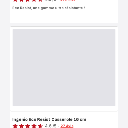
ratings.4.5
Eco Resist, une gamme ultra résistante !
Ingenio Eco Resist Casserole 16 cm
Note
4.6
/5
-
27 Avis