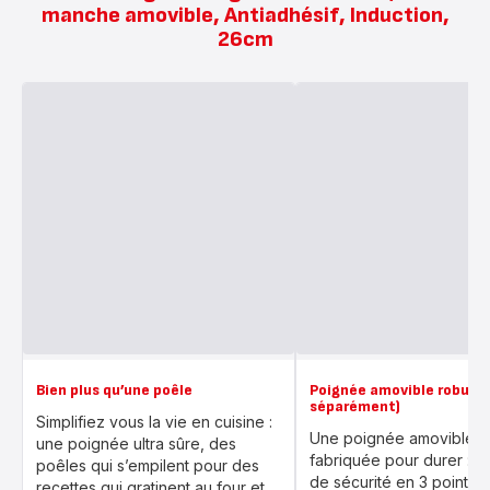
manche amovible, Antiadhésif, Induction,
26cm
Bien plus qu’une poêle
Poignée amovible robust
séparément)
Simplifiez vous la vie en cuisine :
Une poignée amovible r
une poignée ultra sûre, des
fabriquée pour durer : s
poêles qui s’empilent pour des
de sécurité en 3 points,
recettes qui gratinent au four et