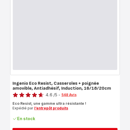
Ingenio Eco Resist, Casseroles + poignée
amovible, Antiadhésif, Induction, 16/18/20cm
Note
4.6
/5
-
548 Avis
ratings.4.6
Eco Resist, une gamme ultra résistante !
Expédié par
l’entrepôt produits
En stock