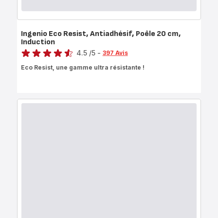
Ingenio Eco Resist, Antiadhésif, Poêle 20 cm,
Induction
Note
4.5
/5
-
397 Avis
ratings.4.5
Eco Resist, une gamme ultra résistante !