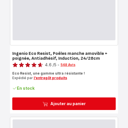
Ingenio Eco Resist, Poêles manche amovible +
poignée, Antiadhésif, Induction, 24/28cm
Note
4.6
/5
-
548 Avis
ratings.4.6
Eco Resist, une gamme ultra résistante !
Expédié par
l’entrepôt produits
En stock
Ajouter au panier