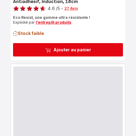
Antiadhésif, Induction, 18cm
Note
4.6
/5
-
27 Avis
ratings.4.6
Eco Resist, une gamme ultra résistante !
Expédié par
l’entrepôt produits
Stock faible
Ajouter au panier