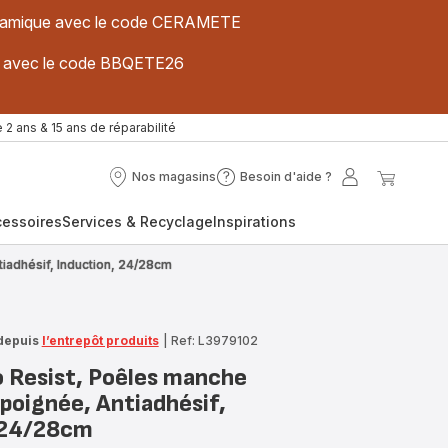
 céramique avec le code CERAMETE
ues avec le code BBQETE26
 2 ans & 15 ans de réparabilité
Nos magasins
Besoin d'aide ?
Nos
Besoin
Mon
Mon
magasins
d'aide
compte
panier
cessoires
Services & Recyclage
Inspirations
?
iadhésif, Induction, 24/28cm
depuis
l’entrepôt produits
|
Ref: L3979102
o Resist, Poêles manche
poignée, Antiadhésif,
 24/28cm