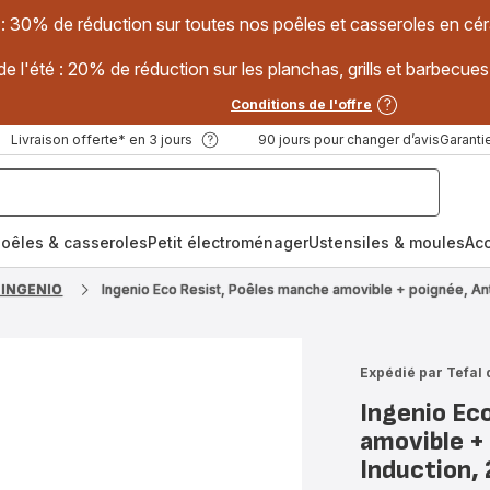
 : 30% de réduction sur toutes nos poêles et casseroles en
e l'été : 20% de réduction sur les planchas, grills et barbec
Conditions de l'offre
Livraison offerte* en 3 jours
90 jours pour changer d’avis
Garantie
oêles & casseroles
Petit électroménager
Ustensiles & moules
Ac
 INGENIO
Ingenio Eco Resist, Poêles manche amovible + poignée, Ant
Expédié par Tefal 
Ingenio Ec
amovible + 
Induction,