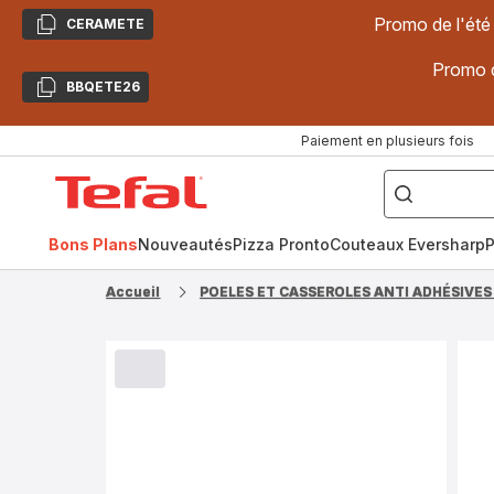
Promo de l'été
CERAMETE
Copier
Promo d
BBQETE26
Copier
Paiement en plusieurs fois
["Poêles
inox,
Accueil
Cake
Factory,
Tefal
Planchas,
Céramique..."]
Bons Plans
Nouveautés
Pizza Pronto
Couteaux Eversharp
P
Accueil
POELES ET CASSEROLES ANTI ADHÉSIVES