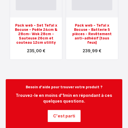
x
x
Bocuse
Bocuse
-
-
2
2
poêles
poêles
Pack web - Set Tefal x
Pack web - Tefal x
24-
24-
Bocuse - Poêle 24cm &
Bocuse - Batterie 5
28
30
28cm- Wok 28cm -
pièces - Revêtement
cm
cm
Sauteuse 26cm et
anti-adhésif (tous
-
+
couteau 12cm utility
feux)
Revêtement
wok
anti-
28cm
235,00 €
239,99 €
adhésif
-
(tous
Revêtement
Voir
Voir
feux)
anti-
plus...
plus...
-
adhésif
-
-
99,99 €
(tous
Pack
Pack
feux)
web
web
-
-
-
149,99 €
Set
Tefal
Tefal
x
Besoin d'aide pour trouver votre produit ?
x
Bocuse
Bocuse
-
Trouvez-le en moins d'1min en répondant à ces
-
Batterie
quelques questions.
Poêle
5
24cm
pièces
&
-
28cm-
Revêtement
C'est parti
Wok
anti-
28cm
adhésif