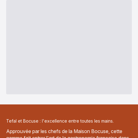
-
(tous
Sauteuse
feux)
26cm
-
et
239,99 €
couteau
12cm
utility
-
235,00 €
Tefal et Bocuse : l'excellence entre toutes les mains.
Approuvée par les chefs de la Maison Bocuse, cette