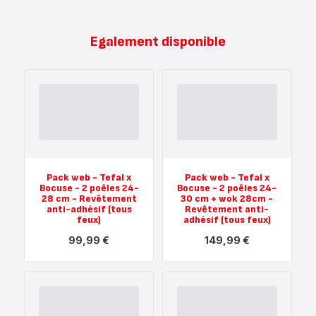
Egalement disponible
Pack web - Tefal x
Pack web - Tefal x
Bocuse - 2 poêles 24-
Bocuse - 2 poêles 24-
28 cm - Revêtement
30 cm + wok 28cm -
anti-adhésif (tous
Revêtement anti-
feux)
adhésif (tous feux)
99,99 €
149,99 €
Voir
Voir
plus...
plus...
-
-
Pack
Pack
web
web
-
-
Tefal
Tefal