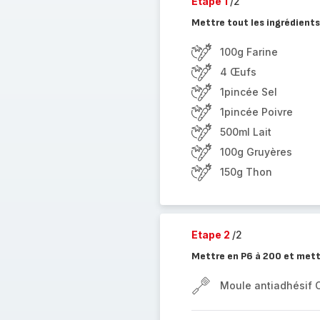
Etape 1
/2
Mettre tout les ingrédients
100g Farine
4 Œufs
1pincée Sel
1pincée Poivre
500ml Lait
100g Gruyères
150g Thon
Etape 2
/2
Mettre en P6 à 200 et mett
Moule antiadhésif 