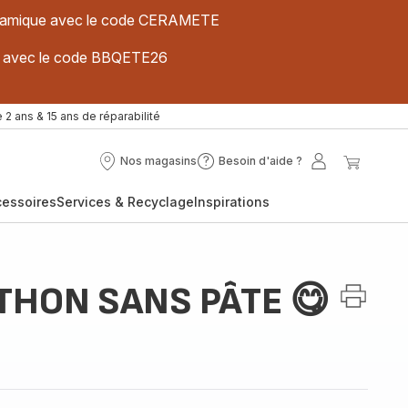
 céramique avec le code CERAMETE
ues avec le code BBQETE26
 2 ans & 15 ans de réparabilité
Nos magasins
Besoin d'aide ?
Nos
Besoin
Mon
Mon
magasins
d'aide
compte
panier
cessoires
Services & Recyclage
Inspirations
?
THON SANS PÂTE 😋