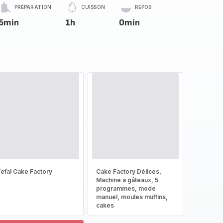
PRÉPARATION
CUISSON
REPOS
5min
1h
0min
efal Cake Factory
Cake Factory Délices,
Machine à gâteaux, 5
programmes, mode
manuel, moules muffins,
cakes