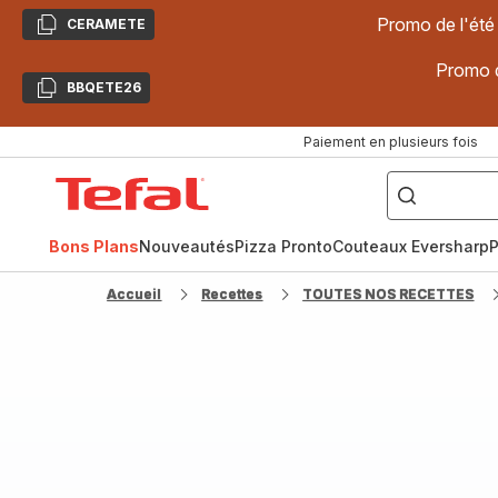
Promo de l'été
CERAMETE
Copier
Promo d
BBQETE26
Copier
Paiement en plusieurs fois
["Poêles
inox,
Accueil
Cake
Factory,
Tefal
Planchas,
Céramique..."]
Bons Plans
Nouveautés
Pizza Pronto
Couteaux Eversharp
P
Accueil
Recettes
TOUTES NOS RECETTES