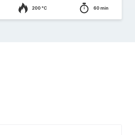
200 °C
60 min
Quich
sans