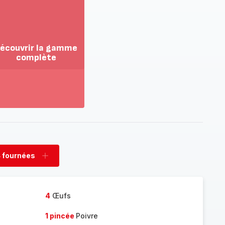
écouvrir la gamme
complète
ir
us...
couvrir
amme
mplète
 fournées
rimer
Ajouter
nées
fournées
4
Œufs
1 pincée
Poivre