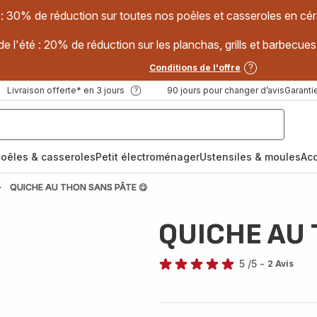
 : 30% de réduction sur toutes nos poêles et casseroles en
e l'été : 20% de réduction sur les planchas, grills et barbec
Conditions de l'offre
Livraison offerte* en 3 jours
90 jours pour changer d’avis
Garantie
oêles & casseroles
Petit électroménager
Ustensiles & moules
Ac
QUICHE AU THON SANS PÂTE 😋
QUICHE AU 
5
/5
-
2 Avis
Avis
5
étoiles