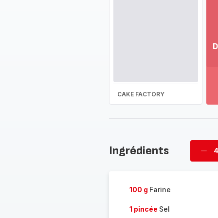
D
Vo
pl
-
Dé
CAKE FACTORY
la
g
co
-
Ingrédients
4
Supp
four
100 g
Farine
1 pincée
Sel