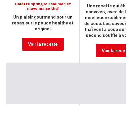
Galette spring roll saumon et
Une recette qui éblou
mayonnaise thaï
convives, avec de la 
Un plaisir gourmand pour un
moelleuse sublimée par
repas sur le pouce healthy et
de coco. Les saveurs 
original
thaï vont à coup sur d
second souffle à vos 
Voir la recette
Voir la recette