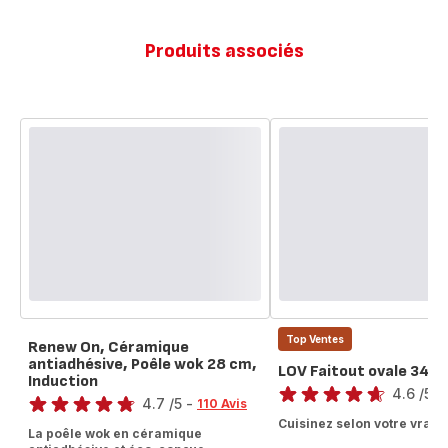
Produits associés
Top Ventes
Renew On, Céramique
antiadhésive, Poêle wok 28 cm,
LOV Faitout ovale 34 c
Note
Induction
Note
4.6
/5
-
4.7
/5
-
110 Avis
ratings.4.6
ratings.4.7
Cuisinez selon votre vraie
La poêle wok en céramique