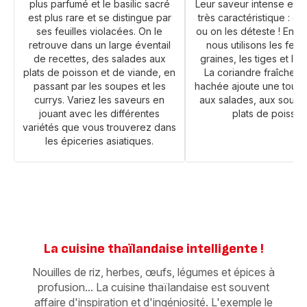
plus parfumé et le basilic sacré
Leur saveur intense et fr
est plus rare et se distingue par
très caractéristique : on
ses feuilles violacées. On le
ou on les déteste ! En T
retrouve dans un large éventail
nous utilisons les feuil
de recettes, des salades aux
graines, les tiges et les
plats de poisson et de viande, en
La coriandre fraîche f
passant par les soupes et les
hachée ajoute une touc
currys. Variez les saveurs en
aux salades, aux soupe
jouant avec les différentes
plats de poisson
variétés que vous trouverez dans
les épiceries asiatiques.
La cuisine thaïlandaise intelligente !
Nouilles de riz, herbes, œufs, légumes et épices à
profusion... La cuisine thaïlandaise est souvent
affaire d'inspiration et d'ingéniosité. L'exemple le