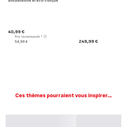
antiadhésive et éco-conçue
40,99 €
Prix
Prix recommandé
*
249,99 €
54,99 €
Prix
Ces thèmes pourraient vous inspirer…