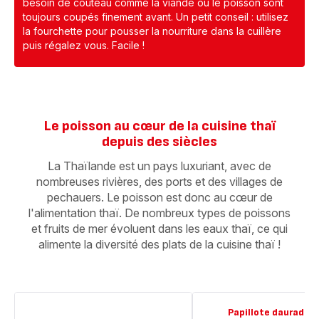
besoin de couteau comme la viande ou le poisson sont
toujours coupés finement avant. Un petit conseil : utilisez
la fourchette pour pousser la nourriture dans la cuillère
puis régalez vous. Facile !
Le poisson au cœur de la cuisine thaï
depuis des siècles
La Thaïlande est un pays luxuriant, avec de
nombreuses rivières, des ports et des villages de
pechauers. Le poisson est donc au cœur de
l'alimentation thaï. De nombreux types de poissons
et fruits de mer évoluent dans les eaux thaï, ce qui
alimente la diversité des plats de la cuisine thaï !
Papillote daurade 