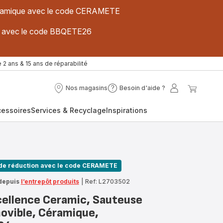
 céramique avec le code CERAMETE
ues avec le code BBQETE26
 2 ans & 15 ans de réparabilité
Nos magasins
Besoin d'aide ?
Nos
Besoin
Mon
Mon
magasins
d'aide
compte
panier
cessoires
Services & Recyclage
Inspirations
?
de réduction avec le code CERAMETE
depuis
l’entrepôt produits
|
Ref: L2703502
cellence Ceramic, Sauteuse
vible, Céramique,