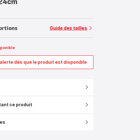
 24cm
ortions
Guide des tailles
sponible
alerte dès que le produit est disponible
Ingenio
Excellence
Ceramic,
Sauteuse
manche
amovible,
Céramique,
tant ce produit
Induction,
24cm
ues