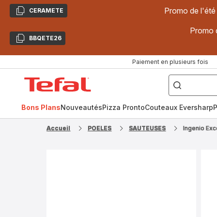
Promo de l'été
CERAMETE
Copier
Promo d
BBQETE26
Copier
Paiement en plusieurs fois
["Poêles
inox,
Accueil
Cake
Factory,
Tefal
Planchas,
Céramique..."]
Bons Plans
Nouveautés
Pizza Pronto
Couteaux Eversharp
P
Accueil
POELES
SAUTEUSES
Ingenio Ex