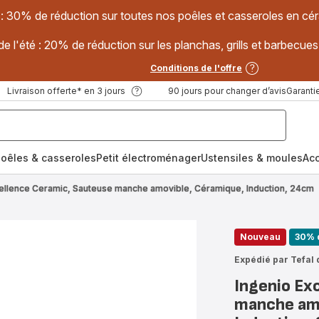
 : 30% de réduction sur toutes nos poêles et casseroles en
e l'été : 20% de réduction sur les planchas, grills et barbec
Conditions de l'offre
Livraison offerte* en 3 jours
90 jours pour changer d’avis
Garantie
oêles & casseroles
Petit électroménager
Ustensiles & moules
Ac
cellence Ceramic, Sauteuse manche amovible, Céramique, Induction, 24cm
Nouveau
30% 
Expédié par Tefal 
Ingenio Ex
manche amo