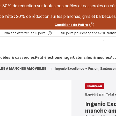
 : 30% de réduction sur toutes nos poêles et casseroles en
e l'été : 20% de réduction sur les planchas, grills et barbec
Conditions de l'offre
Livraison offerte* en 3 jours
90 jours pour changer d’avis
Garantie
oêles & casseroles
Petit électroménager
Ustensiles & moules
Ac
LES A MANCHES AMOVIBLES
Ingenio Excellence + Fusion, Sauteuse
Nouveau
Expédié par Tefal 
Ingenio Ex
manche amo