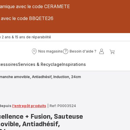
 céramique avec le code CERAMETE
ues avec le code BBQETE26
 2 ans & 15 ans de réparabilité
Nos magasins
Besoin d'aide ?
Nos
Besoin
Mon
Mon
magasins
d'aide
compte
panier
cessoires
Services & Recyclage
Inspirations
?
 manche amovible, Antiadhésif, Induction, 24cm
depuis
l’entrepôt produits
|
Ref: P0003524
cellence + Fusion, Sauteuse
vible, Antiadhésif,