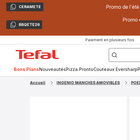
Promo de l'été
CERAMETE
Copier
Promo d
BBQETE26
Copier
Paiement en plusieurs fois
["Poêles
inox,
Accueil
Cake
Factory,
Tefal
Planchas,
Céramique..."]
Bons Plans
Nouveautés
Pizza Pronto
Couteaux Eversharp
P
Accueil
INGENIO MANCHES AMOVIBLES
POE