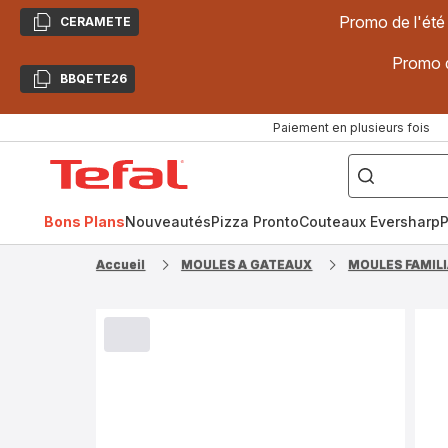
Promo de l'été
CERAMETE
Copier
Promo d
BBQETE26
Copier
Paiement en plusieurs fois
["Poêles
inox,
Accueil
Cake
Factory,
Tefal
Planchas,
Céramique..."]
Bons Plans
Nouveautés
Pizza Pronto
Couteaux Eversharp
P
Accueil
MOULES A GATEAUX
MOULES FAMIL