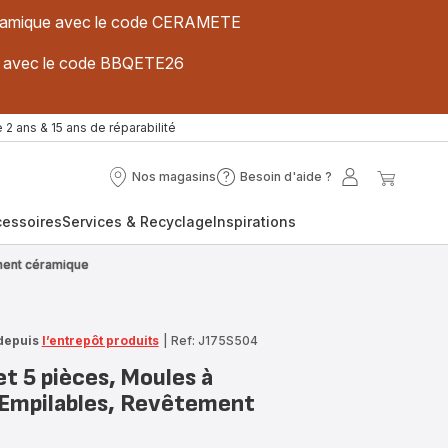
 céramique avec le code CERAMETE
ues avec le code BBQETE26
 2 ans & 15 ans de réparabilité
Nos magasins
Besoin d'aide ?
Nos
Besoin
Mon
Mon
magasins
d'aide
compte
panier
cessoires
Services & Recyclage
Inspirations
?
ement céramique
depuis
l’entrepôt produits
|
Ref: J175S504
t 5 pièces, Moules à
, Empilables, Revêtement