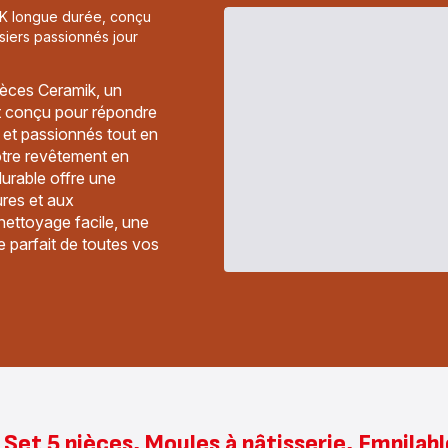
IK longue durée, conçu
siers passionnés jour
ièces Ceramik, un
t conçu pour répondre
s et passionnés tout en
otre revêtement en
urable offre une
ures et aux
nettoyage facile, une
e parfait de toutes vos
Set 5 pièces, Moules à pâtisserie, Empil