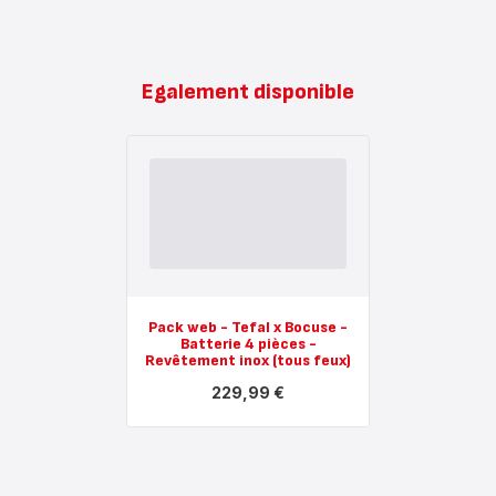
Egalement disponible
Pack web - Tefal x Bocuse -
Batterie 4 pièces -
Revêtement inox (tous feux)
229,99 €
Voir
plus...
-
Pack
web
-