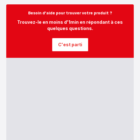
Tefal
x
Besoin d'aide pour trouver votre produit ?
Bocuse
-
Trouvez-le en moins d'1min en répondant à ces
Batterie
4
quelques questions.
pièces
-
Revêtement
C'est parti
inox
(tous
feux)
-
229,99 €