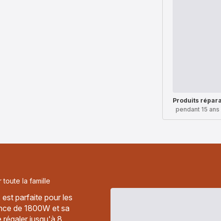
Produits répar
pendant 15 ans
 toute la famille
est parfaite pour les
ance de 1800W et sa
e régaler jusqu'à 8