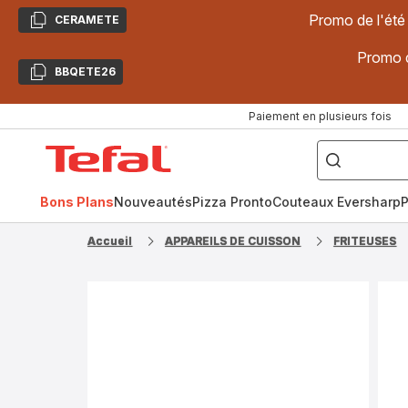
Promo de l'été
CERAMETE
Copier
Promo d
BBQETE26
Copier
Paiement en plusieurs fois
["Poêles
inox,
Accueil
Cake
Factory,
Tefal
Planchas,
Céramique..."]
Bons Plans
Nouveautés
Pizza Pronto
Couteaux Eversharp
P
Accueil
APPAREILS DE CUISSON
FRITEUSES