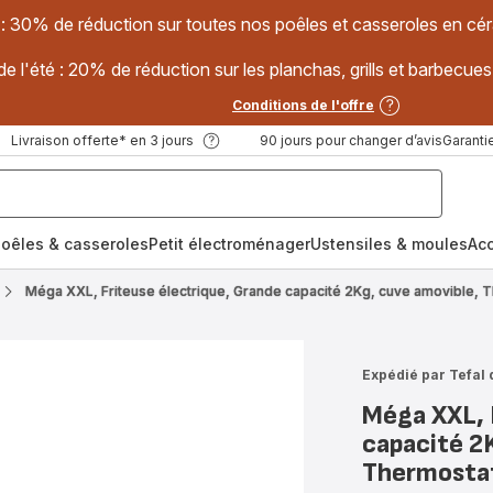
 : 30% de réduction sur toutes nos poêles et casseroles en
e l'été : 20% de réduction sur les planchas, grills et barbec
Conditions de l'offre
Livraison offerte* en 3 jours
90 jours pour changer d’avis
Garantie
oêles & casseroles
Petit électroménager
Ustensiles & moules
Ac
Méga XXL, Friteuse électrique, Grande capacité 2Kg, cuve amovible, 
Expédié par Tefal 
Méga XXL, 
capacité 2
Thermostat