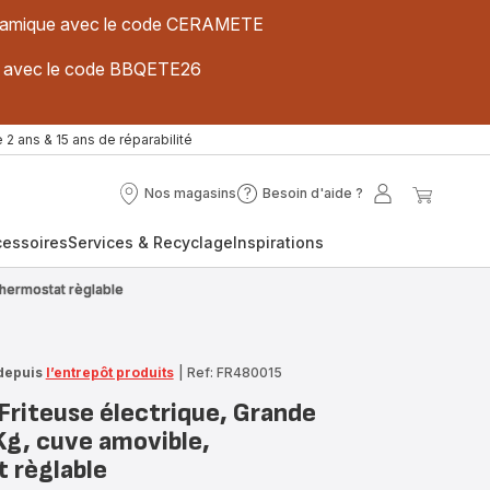
 céramique avec le code CERAMETE
ues avec le code BBQETE26
 2 ans & 15 ans de réparabilité
Nos magasins
Besoin d'aide ?
Nos
Besoin
Mon
Mon
magasins
d'aide
compte
panier
cessoires
Services & Recyclage
Inspirations
?
Thermostat règlable
depuis
l’entrepôt produits
|
Ref: FR480015
Friteuse électrique, Grande
Kg, cuve amovible,
 règlable