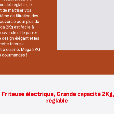
ostat réglable, le
 de maîtriser vos
tème de filtration des
couvercle pour plus de
ega 2Kg est facile à
couvercle et le panier
 design élégant et les
cette friteuse
otre cuisine. Mega 2KG
les gourmandes !
 Friteuse électrique, Grande capacité 2Kg
règlable