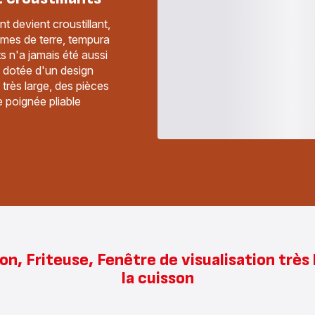
t devient croustillant,
mes de terre, tempura
ts n'a jamais été aussi
t dotée d'un design
très large, des pièces
e poignée pliable
on, Friteuse, Fenêtre de visualisation très 
la cuisson