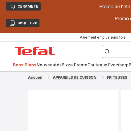
Promo de l'été
CERAMETE
Copier
Promo d
BBQETE26
Copier
Paiement en plusieurs fois
["Poêles
inox,
Accueil
Cake
Factory,
Tefal
Planchas,
Céramique..."]
Bons Plans
Nouveautés
Pizza Pronto
Couteaux Eversharp
P
Accueil
APPAREILS DE CUISSON
FRITEUSES