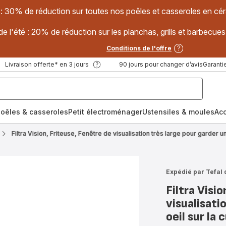
 : 30% de réduction sur toutes nos poêles et casseroles en
e l'été : 20% de réduction sur les planchas, grills et barbec
Conditions de l'offre
Livraison offerte* en 3 jours
90 jours pour changer d’avis
Garantie
oêles & casseroles
Petit électroménager
Ustensiles & moules
Ac
Filtra Vision, Friteuse, Fenêtre de visualisation très large pour garder un
Expédié par Tefal 
Filtra Visi
visualisati
oeil sur la 