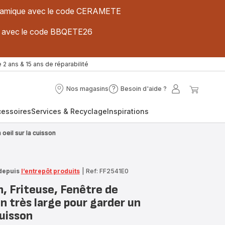
 céramique avec le code CERAMETE
ues avec le code BBQETE26
 2 ans & 15 ans de réparabilité
Nos magasins
Besoin d'aide ?
Nos
Besoin
Mon
Mon
magasins
d'aide
compte
panier
cessoires
Services & Recyclage
Inspirations
?
 oeil sur la cuisson
depuis
l’entrepôt produits
|
Ref: FF2541E0
on, Friteuse, Fenêtre de
on très large pour garder un
cuisson