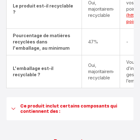
Oui,
vos pr
Le produit est-il recyclable
majoritairement
points
?
recyclable
(http
point-
Pourcentage de matières
recyclées dans
47%
-
l'emballage, au minimum
Vous t
Oui,
L'emballage est-il
d’info
majoritairement
recyclable ?
gestes
recyclable
l’emba
Ce produit inclut certains composants qui
contiennent des :