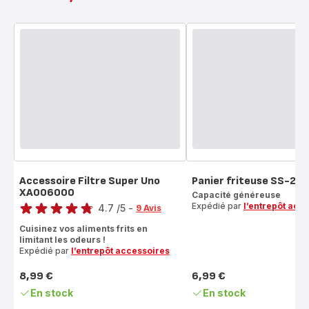
Accessoire Filtre Super Uno
Panier friteuse SS-20
XA006000
Note
Capacité généreuse
Expédié par
l’entrepôt acc
4.7
/5
-
9 Avis
ratings.4.7
Cuisinez vos aliments frits en
limitant les odeurs !
Expédié par
l’entrepôt accessoires
8,99 €
6,99 €
Prix
Prix
En stock
En stock