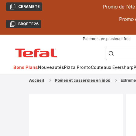
Promo de l'été
CERAMETE
Copier
Promo d
BBQETE26
Copier
Paiement en plusieurs fois
["Poêles
inox,
Accueil
Cake
Factory,
Tefal
Planchas,
Céramique..."]
Bons Plans
Nouveautés
Pizza Pronto
Couteaux Eversharp
P
Accueil
Poêles et casseroles en inox
Extreme,