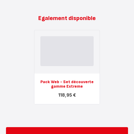
Egalement disponible
Pack Web - Set découverte
gamme Extreme
118,95 €
Voir
plus...
-
Pack
Web
-
Set
découverte