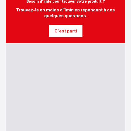
Besoin d'aide pour trouver votre produit ?
gamme
Extreme
Trouvez-le en moins d'1min en répondant à ces
-
118,95 €
quelques questions.
C'est parti